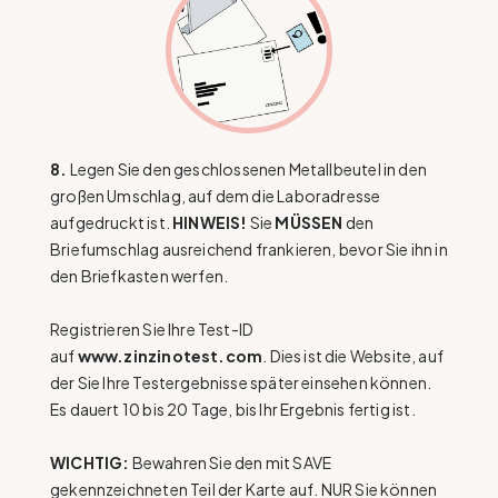
8.
Legen Sie den geschlossenen Metallbeutel in den
großen Umschlag, auf dem die Laboradresse
aufgedruckt ist.
HINWEIS!
Sie
MÜSSEN
den
Briefumschlag ausreichend frankieren, bevor Sie ihn in
den Briefkasten werfen.
Registrieren Sie Ihre Test-ID
auf
www.zinzinotest.com
. Dies ist die Website, auf
der Sie Ihre Testergebnisse später einsehen können.
Es dauert 10 bis 20 Tage, bis Ihr Ergebnis fertig ist.
WICHTIG:
Bewahren Sie den mit SAVE
gekennzeichneten Teil der Karte auf. NUR Sie können