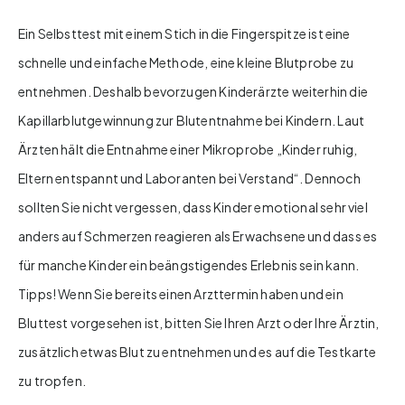
Ein Selbsttest mit einem Stich in die Fingerspitze ist eine
schnelle und einfache Methode, eine kleine Blutprobe zu
entnehmen. Deshalb bevorzugen Kinderärzte weiterhin die
Kapillarblutgewinnung zur Blutentnahme bei Kindern. Laut
Ärzten hält die Entnahme einer Mikroprobe „Kinder ruhig,
Eltern entspannt und Laboranten bei Verstand“. Dennoch
sollten Sie nicht vergessen, dass Kinder emotional sehr viel
anders auf Schmerzen reagieren als Erwachsene und dass es
für manche Kinder ein beängstigendes Erlebnis sein kann.
Tipps! Wenn Sie bereits einen Arzttermin haben und ein
Bluttest vorgesehen ist, bitten Sie Ihren Arzt oder Ihre Ärztin,
zusätzlich etwas Blut zu entnehmen und es auf die Testkarte
zu tropfen.