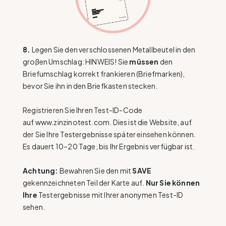
8.
Legen Sie den verschlossenen Metallbeutel in den
großen Umschlag: HINWEIS! Sie
müssen
den
Briefumschlag korrekt frankieren (Briefmarken),
bevor Sie ihn in den Briefkasten stecken.
Registrieren Sie Ihren Test-ID-Code
auf
www.zinzinotest.com
. Dies ist die Website, auf
der Sie Ihre Testergebnisse später einsehen können.
Es dauert 10–20 Tage, bis Ihr Ergebnis verfügbar ist.
Achtung:
Bewahren Sie den mit
SAVE
gekennzeichneten Teil der Karte auf.
Nur
Sie können
Ihre
Testergebnisse mit Ihrer anonymen Test-ID
sehen.