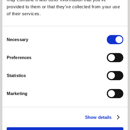
provided to them or that they’ve collected from your use
of their services.
6.
Füllen Sie die Kreise nacheinander mit Blut. Drücken
Sie den Finger vorsichtig und lassen Sie einen Tropfen
Consent
Blut von selbst auf den Kreis fallen. Falls das Blut den
Necessary
Selection
Kreis nicht komplett bedeckt, lassen Sie sofort noch
einen Tropfen Blut auf den Kreis fallen.
Preferences
Lassen Sie die
Probekarte
mindestens 10 Minuten
lang bei Raumtemperatur in einer horizontalen
Statistics
Position liegen, damit die Proben gut trocknen.
Marketing
Show details