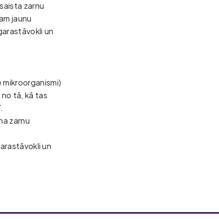
saista zarnu
tam jaunu
garastāvokli un
 mikroorganismi) 
o tā, kā tas 
. 
na zarnu 
arastāvokli un 