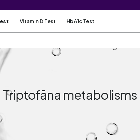
Test
Vitamin D Test
HbA1c Test
Triptofāna metabolisms