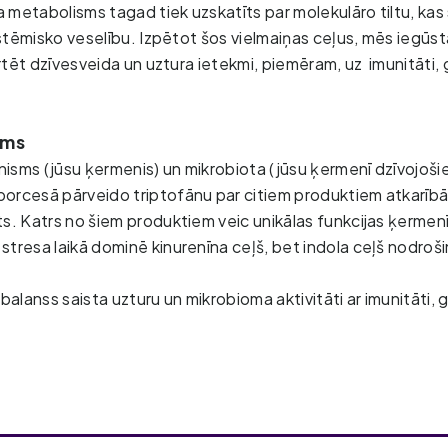
 metabolisms tagad tiek uzskatīts par molekulāro tiltu, kas 
stēmisko veselību. Izpētot šos vielmaiņas ceļus, mēs iegūs
rtēt dzīvesveida un uztura ietekmi, piemēram, uz imunitāti, 
ums
isms (jūsu ķermenis) un mikrobiota (jūsu ķermenī dzīvojošie
orcesā pārveido triptofānu par citiem produktiem atkarībā n
s. Katrs no šiem produktiem veic unikālas funkcijas ķermenī
tresa laikā dominē kinurenīna ceļš, bet indola ceļš nodroši
 balanss saista uzturu un mikrobioma aktivitāti ar imunitāti, g