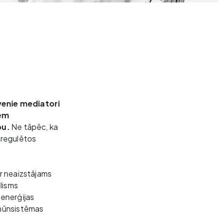
venie mediatori 
em 
u. 
Ne tāpēc, ka 
 regulētos 
r neaizstājams 
lisms 
enerģijas 
mūnsistēmas 