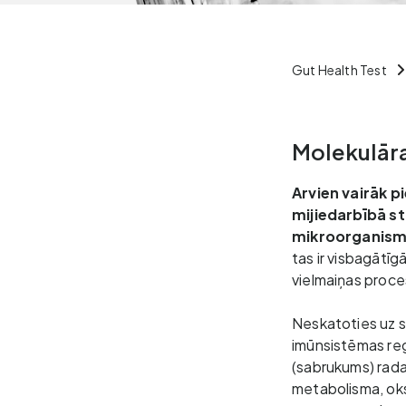
Gut Health Test
Molekulārai
Arvien vairāk p
mijiedarbībā st
mikroorganismu 
tas ir visbagātīg
vielmaiņas proces
Neskatoties uz s
imūnsistēmas regu
(sabrukums) rada
metabolisma, oks