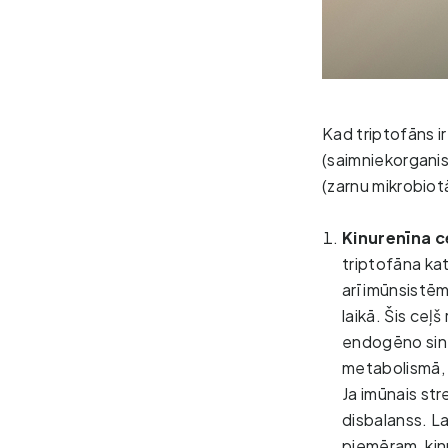
Kad triptofāns ir
(saimniekorganis
(zarnu mikrobiotā
Kinurenīna c
triptofāna kat
arī imūnsistēm
laikā. Šis ceļ
endogēno sintē
metabolismā,
Ja imūnais stre
disbalanss. L
piemēram, kinu