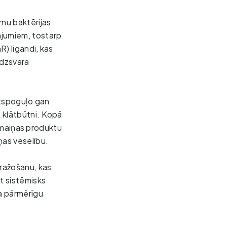
nu baktērijas
nājumiem, tostarp
R) ligandi, kas
īdzsvara
 atspoguļo gan
 klātbūtni. Kopā
ielmaiņas produktu
ņas veselību.
 ražošanu, kas
t sistēmisks
da pārmērīgu