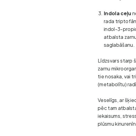
Indola ceļu
n
rada triptofā
indol-3-propio
atbalsta zarnu
saglabāšanu.
Līdzsvars
starp 
zarnu mikroorgan
tie nosaka, vai t
(metabolītu) rad
Veselīgs, ar šķi
pēc tam atbalsta
iekaisums, stres
plūsmu kinurenīn