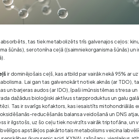
 absorbēts, tas tiek metabolizēts trīs galvenajos ceļos: kinu
ma šūnās), serotonīna ceļā
((saimniekorganisma šūnās) un i
).  
eļš
ir dominējošais ceļš, kas atbild par vairāk nekā 95% ar u
abolisma. Lai gan tas galvenokārt notiek aknās (ar TDO), tas
as un barjeras audos (ar IDO), īpaši imūnsistēmas stresa un 
š rada dažādus bioloģiski aktīvus starpproduktus un galu gal
zi. Tas ir svarīgs kofaktors, kas iesaistīts mitohondriālās e
 oksidēšanās-reducēšanās balansa veidošanā un DNS atja
ss ir ilgstošs, uz šo ceļu tiek novirzīts vairāk triptofāna, un v
abvēlīgos apstākļos pakārtotais metabolisms veicina labvēlī
renskābes (kynurenic acid, KYNA), ražošanu, vienlaikus atba