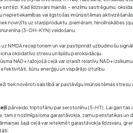
 sintēzi. Kad līdzsvars mainās – enzīmu sastrēgumu, oksidat
 nepietiekamības vai ilgstošas imūnsistēmas aktivizēšanās 
ek novirzīts uz starpproduktu, piemēram, hinolīnskābes (quin
kinurenīna (3-OH-KYN) veidošanu.
 uz NMDA receptoriem un var pastiprināt uzbudinošu signā
ina oksidatīvo stresu un lipīdu peroksidāciju. 
sma NAD+ ražojošā ceļā var izraisīt relatīvu NAD+ izsīkumu,
efektivitāti, šūnu enerģiju un vispārējo izturību. 
eži tiek novēroti saistībā ar pastāvīgu imūnsistēmas stresu u
eļš
pārveido triptofānu par serotonīnu (5-HT). Lai gan tas i
, tam ir nozīmīga loma garastāvokļa, zarnu peristatikas un 
ārmaiņas šajā ceļā var ietekmēt garastāvokļa līdzsvaru, gr
tāti.