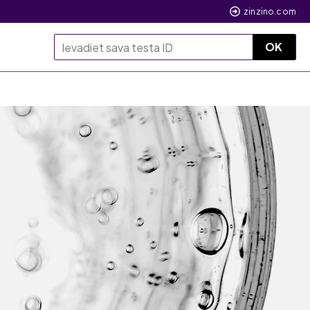
zinzino.com
OK