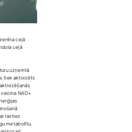
renīna ceļā 
ndola ceļā 
zturu uzņemtā 
 tiek aktivizēts 
aktivizēšanās 
ā veicina NAD+ 
nerģijas 
unošanā.
ar rasties 
gu metabolītu, 
lstot arī 