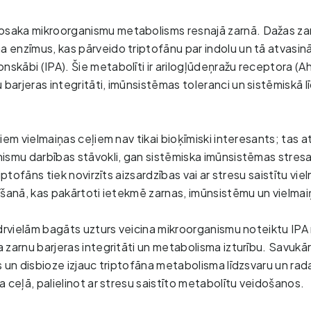
osaka mikroorganismu metabolisms resnajā zarnā. Dažas zar
na enzīmus, kas pārveido triptofānu par indolu un tā atvasi
nskābi (IPA). Šie metabolīti ir arilogļūdeņražu receptora (Ah
 barjeras integritāti, imūnsistēmas toleranci un sistēmiskā l
šiem vielmaiņas ceļiem nav tikai bioķīmiski interesants; tas
ismu darbības stāvokli, gan sistēmiska imūnsistēmas stresa
riptofāns tiek novirzīts aizsardzības vai ar stresu saistītu v
īšanā, kas pakārtoti ietekmē zarnas, imūnsistēmu un vielmai
edrvielām bagāts uzturs veicina mikroorganismu noteiktu IPA
 zarnu barjeras integritāti un metabolisma izturību. Savukār
s un disbioze izjauc triptofāna metabolisma līdzsvaru un ra
a ceļā, palielinot ar stresu saistīto metabolītu veidošanos.