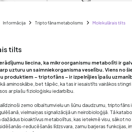
Informācija
Triptofāna metabolisms
Molekulārais tilts
s tilts
ierādījumu liecina, ka mikroorganismu metabolīti ir gal
arp uzturu un saimniekorganisma veselību. Viens no ši
produktiem – triptofāns – ir izpelnījies īpašu uzmanīb
ākā aminoskābe, bet tāpēc, ka tas ir iesaistīts vairākos stingri
os ar plašu fizioloģisku iedarbību.
alīdzinoši zemo olbaltumvielu un šūnu daudzumu, triptofāns i
lēšanā, vielmaiņas signalizācijā un neirobioloģijā. Tā katabo
 dažādus bioaktīvus metabolītus, kas ietekmē visu, sākot no 
idēšanās-reducēšanās līdzsvara, zarnu barjeras funkcijas, i