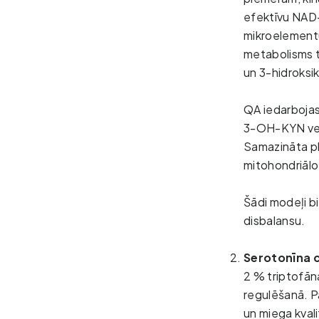
efektīvu NAD+
mikroelementu
metabolisms ti
un 3-hidroksi
QA iedarbojas
3-OH-KYN veic
Samazināta plū
mitohondriālo 
Šādi modeļi bi
disbalansu.
Serotonīna c
2 % triptofāna
regulēšanā. P
un miega kvali