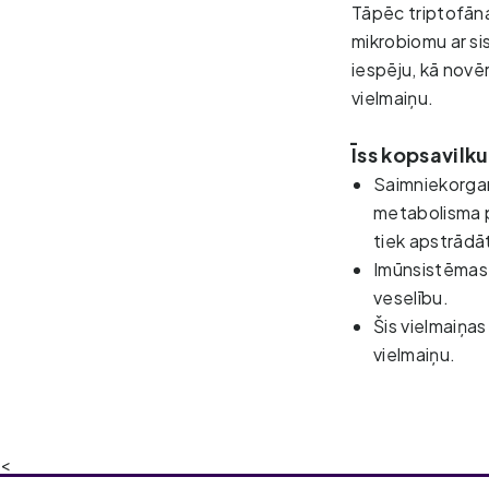
Tāpēc triptofāna
mikrobiomu ar si
iespēju, kā novē
vielmaiņu.
Īss kopsavilk
Saimniekorgan
metabolisma p
tiek apstrādāt
Imūnsistēmas s
veselību. 
Šis vielmaiņas
vielmaiņu.
<