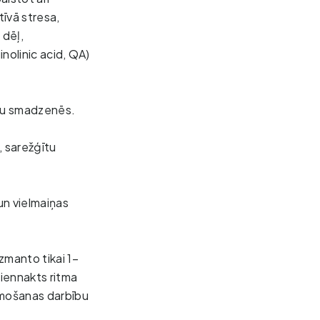
īvā stresa, 
dēļ, 
olinic acid, QA) 
lu smadzenēs. 
 sarežģītu 
n vielmaiņas 
zmanto tikai 1–
diennakts ritma
emošanas darbību