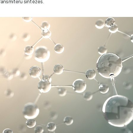
ransmiteru sintēzes.