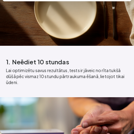
1. Neēdiet 10 stundas
Lai optimizētu savus rezultātus, tests ir jāveic no rīta tukšā
dūšā pēc vismaz 10 stundu pārtraukuma ēšanā, lietojot tikai
ūdeni.