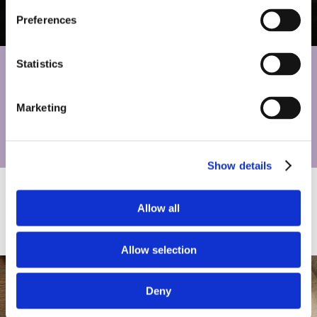
Safe & secure testing
Preferences
Statistics
Ļaujiet testam runāt
Šajā testā tiek mērīta IPA – veselību veicinošs metabolīts, ko
Marketing
ražo jūsu zarnu baktērijas no triptofāna. Tā atspoguļo jūsu
mikrobioma funkcionālo aktivitāti, ko nosaka jūsu uzturs un
dzīvesveids.
Show details
Allow all
Kā tas darbojas
Allow selection
Deny