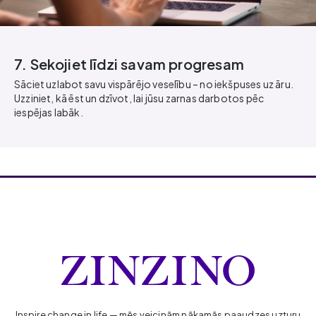
7. Sekojiet līdzi savam progresam
Sāciet uzlabot savu vispārējo veselību – no iekšpuses uz āru.
Uzziniet, kā ēst un dzīvot, lai jūsu zarnas darbotos pēc
iespējas labāk.
Inspire change in life — mēs veicinām nākamās paaudzes uzturu