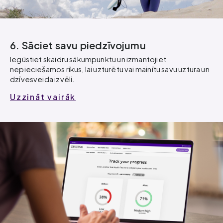
6. Sāciet savu piedzīvojumu
Iegūstiet skaidru sākumpunktu un izmantojiet
nepieciešamos rīkus, lai uzturētu vai mainītu savu uztura un
dzīvesveida izvēli.
Uzzināt vairāk