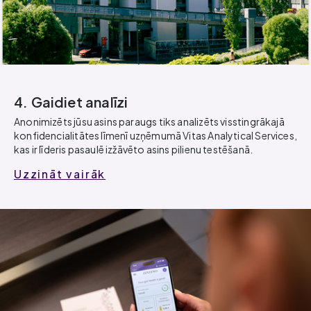
4. Gaidiet analīzi
Anonimizēts jūsu asins paraugs tiks analizēts visstingrākajā
konfidencialitātes līmenī uzņēmumā Vitas Analytical Services,
kas ir līderis pasaulē izžāvēto asins pilienu testēšanā.
Uzzināt vairāk