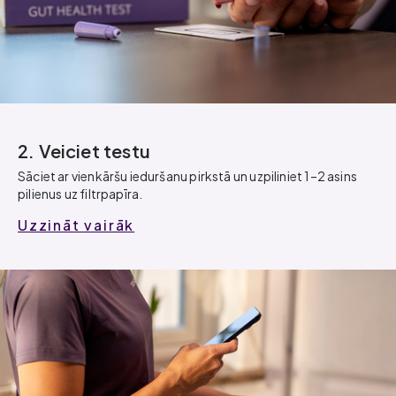
2. Veiciet testu
Sāciet ar vienkāršu ieduršanu pirkstā un uzpiliniet 1–2 asins
pilienus uz filtrpapīra.
Uzzināt vairāk