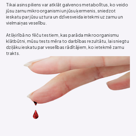
Tikai asins piliens var atklāt galvenos metabolītus, ko veido
jūsu zarnu mikroorganismi un jūsu ķermenis, sniedzot
ieskatu par jūsu uztura un dzīvesveida ietekmi uz zarnu un
vielmaiņas veselību.
Atšķirībā no fēču testiem, kas parāda mikroorganismu
klātbūtni, mūsu tests mēra to darbības rezultātu, lai sniegtu
dziļāku ieskatu par veselības rādītājiem, ko ietekmē zarnu
trakts.