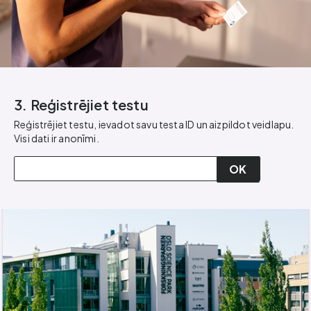
3. Reģistrējiet testu
Reģistrējiet testu, ievadot savu testa ID un aizpildot veidlapu.
Visi dati ir anonīmi.
OK