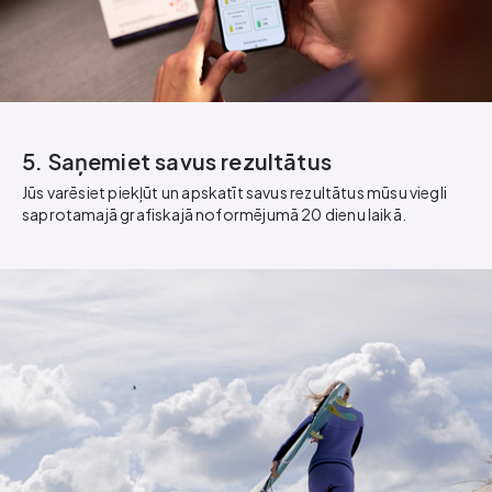
5. Saņemiet savus rezultātus
Jūs varēsiet piekļūt un apskatīt savus rezultātus mūsu viegli
saprotamajā grafiskajā noformējumā 20 dienu laikā.