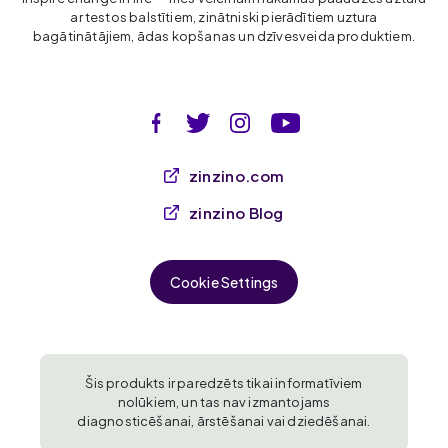
ar testos balstītiem, zinātniski pierādītiem uztura
bagātinātājiem, ādas kopšanas un dzīvesveida produktiem.
zinzino.com
zinzino Blog
Cookie Settings
Šis produkts ir paredzēts tikai informatīviem
nolūkiem, un tas nav izmantojams
diagnosticēšanai, ārstēšanai vai dziedēšanai.