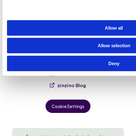
Inspire change in life — mēs veicinām nākamās paaudzes uzturu
ar testos balstītiem, zinātniski pierādītiem uztura
Allow all
bagātinātājiem, ādas kopšanas un dzīvesveida produktiem.
Allow selection
Deny
zinzino.com
zinzino Blog
Cookie Settings