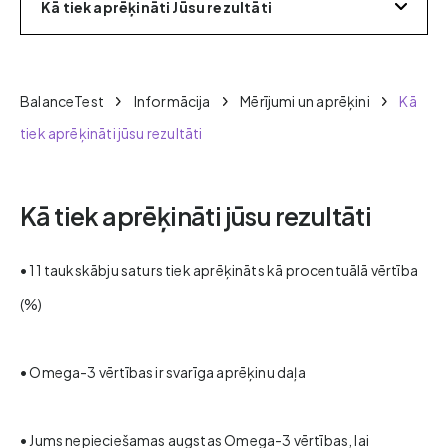
Kā tiek aprēķināti Jūsu rezultāti
BalanceTest
Informācija
Mērījumi un aprēķini
Kā
tiek aprēķināti jūsu rezultāti
Kā tiek aprēķināti jūsu rezultāti
• 11 taukskābju saturs tiek aprēķināts kā procentuālā vērtība
(%)
• Omega-3 vērtības ir svarīga aprēķinu daļa
• Jums nepieciešamas augstas Omega-3 vērtības, lai