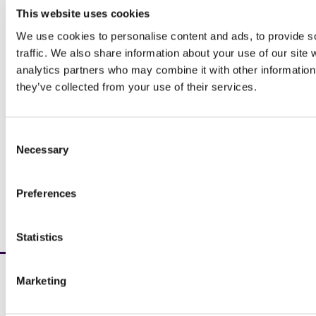
This website uses cookies
eikozapentaēnskābi (EPA) un dokozaheksaēnskābi (DHA) a
We use cookies to personalise content and ads, to provide s
labsajūtu. Šim indeksam vajadzētu būt zem 1:1. Ja šī attiecī
traffic. We also share information about your use of our site 
sarkanā krāsā), jums var nākt par labu uztura mainīšana s
analytics partners who may combine it with other information 
mainīšanā”.
they’ve collected from your use of their services.
Uzzināt vairāk
Consent
Necessary
Selection
* Measures fatty acids in whole blood (WB=whole
Preferences
blood), which means all parts of the blood.
Statistics
Marketing