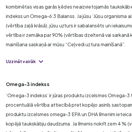
kombinētas visas garās ķēdes neaizvietojamās tauksk
indekss un Omega-6:3 Balanss. Ja jūsu ‘Jūsu organisma aiz
(vērtība zaļā krāsā), jūsu uzturs ir sabalansēts un iekaisu
vērtība ir zemāka par 90% (vērtības dzeltenā vai sarkanā k
mainīšana saskaņā ar mūsu “Ceļvedi uztura mainīšanā”.
Uzzināt vairāk
Omega-3 indekss
‘Omega-3 indekss’ ir jūras produktu izcelsmes Omega-3
procentuālā vērtība attiecībā pret kopējo asinīs sastopa
produktu izcelsmes omega-3 EPA un DHA līmenim ieteicams
kopējā taukskābju daudzuma. Ja līmenis nokrīt zem 4 % (v