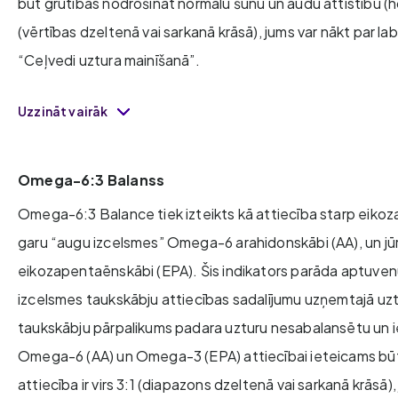
būt grūtības nodrošināt normālu šūnu un audu attīstību (h
(vērtības dzeltenā vai sarkanā krāsā), jums var nākt par l
“Ceļvedi uztura mainīšanā”.
Uzzināt vairāk
Omega-6:3 Balanss
Omega-6:3 Balance tiek izteikts kā attiecība starp eikoz
garu “augu izcelsmes” Omega-6 arahidonskābi (AA), un 
eikozapentaēnskābi (EPA). Šis indikators parāda aptuvenu
izcelsmes taukskābju attiecības sadalījumu uzņemtajā u
taukskābju pārpalikums padara uzturu nesabalansētu un ie
Omega-6 (AA) un Omega-3 (EPA) attiecībai ieteicams būt z
attiecība ir virs 3:1 (diapazons dzeltenā vai sarkanā krāsā)