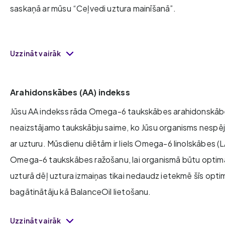
saskaņā ar mūsu “Ceļvedi uztura mainīšanā”.
Uzzināt vairāk
Arahidonskābes (AA) indekss
Jūsu AA indekss rāda Omega-6 taukskābes arahidonskābe
neaizstājamo taukskābju saime, ko Jūsu organisms nespēj
ar uzturu. Mūsdienu diētām ir liels Omega-6 linolskābes (
Omega-6 taukskābes ražošanu, lai organismā būtu optimā
uzturā dēļ uztura izmaiņas tikai nedaudz ietekmē šīs optim
bagātinātāju kā BalanceOil lietošanu.
Uzzināt vairāk