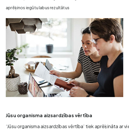
aprēķinos iegūtu labus rezultātus
Jūsu organisma aizsardzības vērtība
‘Jūsu organisma aizsardzības vērtība’ tiek aprēķināta ar v