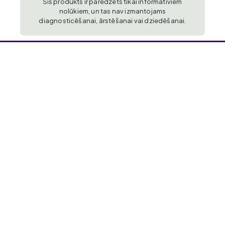
Šis produkts ir paredzēts tikai informatīviem
nolūkiem, un tas nav izmantojams
diagnosticēšanai, ārstēšanai vai dziedēšanai.