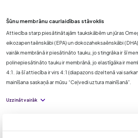
Šūnu membrānu caurlaidības stāvoklis
Attiecība starp piesātinātajām taukskābēm un jūras Om
eikozapentaēnskābi (EPA) un dokozaheksaēnskābi (DHA) 
vairāk membrānā ir piesātināto tauku, jo stingrāka ir šī mem
polinepiesātināto tauku ir membrānā, jo elastīgāka ir m
4:1. Ja šī attiecība ir virs 4:1 (diapazons dzeltenā vai sark
mainīšana saskaņā ar mūsu “Ceļvedi uztura mainīšanā”.
Uzzināt vairāk
Garīgais spēks
Attiecība starp Omega-6 arahidonskābi (AA) un jūras O