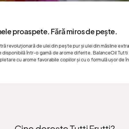
ele proaspete. Fără miros de pește.
ă revoluționară de ulei din pește pur și ulei din măsline extra
e disponibilă într-o gamă de arome diferite. BalanceOil Tutti
etare cu arome favorabile copiilor și cu o formulă ușor de în
Cine dorește Tutti Frutti?