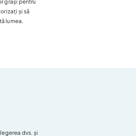
or grași pentru
rizați și să
ată lumea.
legerea dvs. și