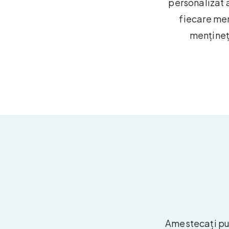
personalizat a
fiecare mem
mențineți
Amestecați pur