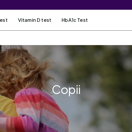
Test
Vitamin D test
HbA1c Test
Copii