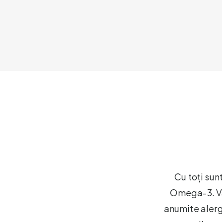
Cu toți sun
Omega-3. Vâr
anumite alergi