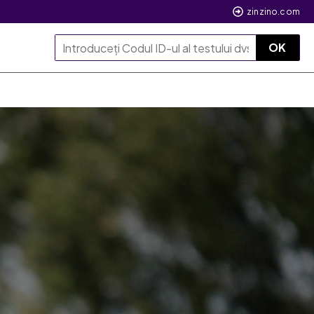
zinzino.com
OK