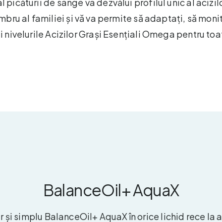
l picăturii de sânge va dezvălui profilul unic al acizil
bru al familiei și vă va permite să adaptați, să monito
 nivelurile Acizilor Grași Esențiali Omega pentru to
BalanceOil+ AquaX
 și simplu BalanceOil+ AquaX în orice lichid rece la a