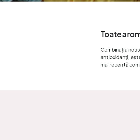
Toate arom
Combinația noastr
antioxidanți, est
mai recentă compl