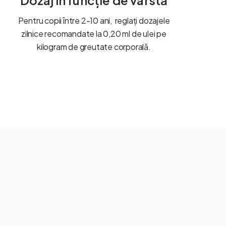
Dozaj în funcție de vârstă
Pentru copii între 2-10 ani, reglați dozajele
zilnice recomandate la 0,20 ml de ulei pe
kilogram de greutate corporală.