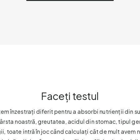
Faceți testul
tem înzestrați diferit pentru a absorbi nutrienții din 
sta noastră, greutatea, acidul din stomac, tipul gene
i, toate intră în joc când calculați cât de mult avem 