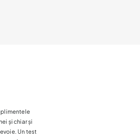
suplimentele
i și chiar și
nevoie. Un test