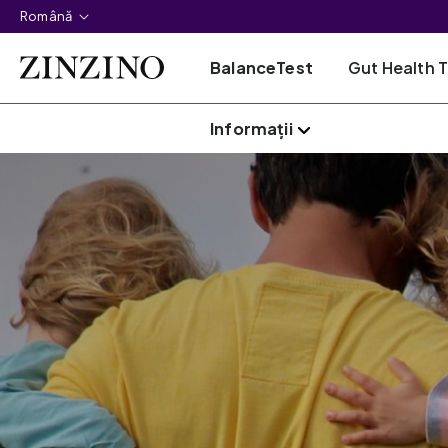
Română
BalanceTest
Gut Health 
Informații