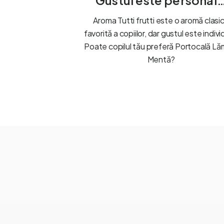
Gustul este personal
Aroma Tutti frutti este o aromă clasi
favorită a copiilor, dar gustul este indivi
Poate copilul tău preferă Portocală Lă
Mentă?