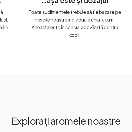
…
…așa este și dozajul
că
Toate suplimentele trebuie să fie bazate pe
dual.
nevoile noastre individuale chiar acum.
mâie
Aceasta este în special adevărată pentru
copii.
Explorați aromele noastre