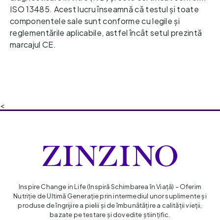
ISO 13485. Acest lucru înseamnă că 
testul și toate 
componentele sale sunt conforme cu legile și 
reglementările aplicabile, astfel încât 
setul prezintă 
marcajul CE.  
<
Inspire Change in Life (Inspiră Schimbarea în Viaţă) – Oferim
Nutriție de Ultimă Generație prin intermediul unor suplimente și
produse de îngrijire a pielii și de îmbunătățire a calității vieții,
bazate pe testare și dovedite științific.