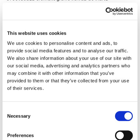
performanță folosind atât detecție prin fluorescență,
cât și detecție prin ultraviolete (HPLC-FLD-UV)
pe 
baza celor mai avansate cunoștințe și tehnologii. 
Testul de sânge include și un cod de identificare pe 
This website uses cookies
care numai dvs. îl puteți vedea pentru  Gut 
HealthTest . Nici laboratorul, nici Zinzino 
nu vor ști 
We use cookies to personalise content and ads, to
cine a trimis testul. Rezultatele dvs. vor fi afișate pe 
provide social media features and to analyse our traffic.
zinzinotest.com când introduceți codul de 
We also share information about your use of our site with
identificare al testului dvs.  Gut Health Test.
Odată
our social media, advertising and analytics partners who
ce ați completat chestionarul, veți avea acces la
may combine it with other information that you’ve
analiza completă. 
provided to them or that they’ve collected from your use
of their services.
Răspunsurile dvs. contează
Vă recomandăm să răspundeți la întrebări atunci când
Consent
vă faceți testul de sânge, astfel încât rezultatele
Necessary
Selection
dvs. să poată fi vizualizate de îndată ce analiza este
finalizată.
Răspunzând la aceste scurte întrebări, veți avea
Preferences