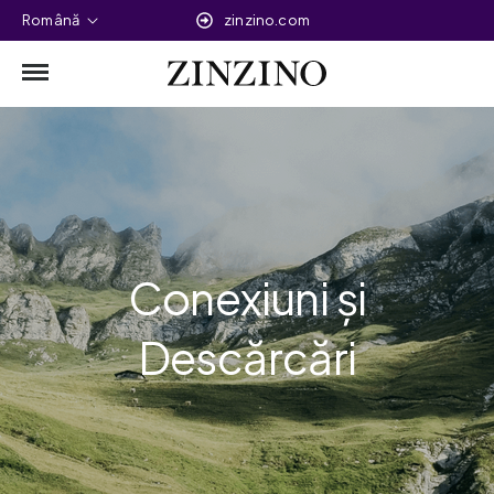
Română
zinzino.com
Conexiuni și
Descărcări