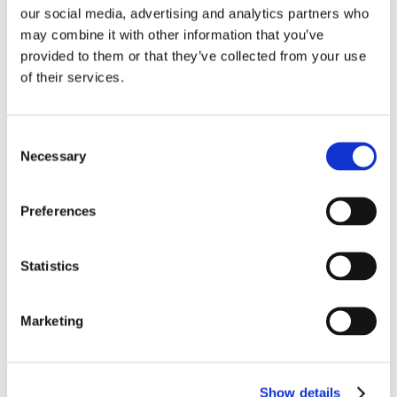
02-06-2020
our social media, advertising and analytics partners who
Certificate Medical Device Conformity (PDF)
may combine it with other information that you’ve
provided to them or that they’ve collected from your use
13-06-2022
of their services.
Fișă produs HbA1c Test (PDF)
Consent
31-12-2012
Necessary
Selection
ARTICLE: Saga et al, Relating fatty acid
composition in human fingertip blood to age,
Preferences
gender, nationality and n-3 supplementation in
the Scandinavian population (PDF)
Statistics
Videoclipuri
Marketing
Show details