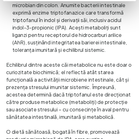
microbian din colon. Anumite bacterii intestinale
exprimă enzime triptofanazice care transformă
triptofanul în indol și derivații săi, inclusiv acidul
indol-3-propionic (IPA). Acești metaboliți sunt
liganzi pentru receptorul de hidrocarburi arilice
(AhR), susținând integritatea barierei intestinale,
toleranța imunitară și echilibrul sistemic.
Echilibrul
dintre aceste căi metabolice nu este doar o
curiozitate biochimică; el reflectă atât starea
funcțională a activității microbiene intestinale, cât și
prezența stresului imunitar sistemic. Împreună,
acestea determină dacă triptofanul este direcționat
către produse metabolice (metaboliți) de protecție
sau asociate stresului – cu consecințe în aval pentru
sănătatea intestinală, imunitară și metabolică.
O dietă sănătoasă, bogată în fibre, promovează