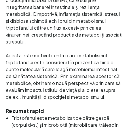
producția microbiană de IPA, care susține
integritatea barierei intestinale și reziliența
metabolică. Dimpotrivă, inflamația sistemică, stresul
și disbioza schimbă echilibrul din metabolismul
triptofanului către un flux excesiv prin calea
kinureninei, crescând producția de metaboliți asociați
stresului.
Acesta este motivul pentru care metabolismul
triptofanului este considerat în prezent ca fiind o
punte moleculară care leagă microbiomul intestinal
de sănătatea sistemică. Prin examinarea acestor căi
metabolice, obținem o nouă perspectivă prin care să
evaluăm impactul stilului de viață și al dietei asupra,
de ex., imunității, dispoziției și metabolismului.
Rezumat rapid
Triptofanul este metabolizat de către gazdă 
(corpul dvs.) și microbiotă (microbii care trăiesc în 