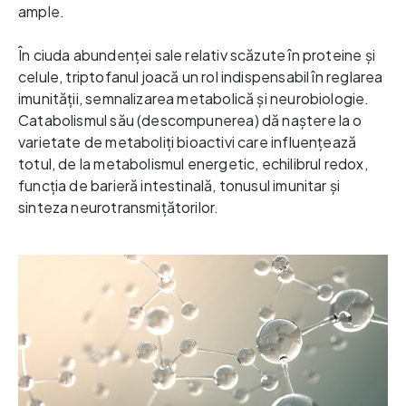
ample.
În ciuda abundenței sale relativ scăzute în proteine și 
celule, triptofanul joacă un rol indispensabil în reglarea 
imunității, semnalizarea metabolică și neurobiologie. 
Catabolismul său (descompunerea) dă naștere la o 
varietate de metaboliți bioactivi care influențează 
totul, de la metabolismul energetic, echilibrul redox, 
funcția de barieră intestinală, tonusul imunitar și 
sinteza neurotransmițătorilor.