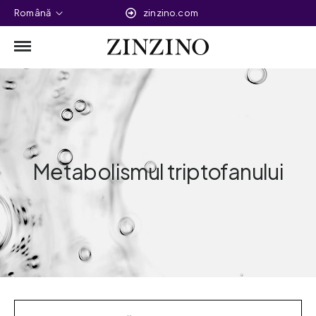
Română
zinzino.com
Metabolismul triptofanului