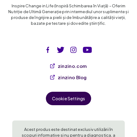
Inspire Change in Life (Inspiră Schimbarea în Viaţă) – Oferim
Nutriție de Ultimă Generație prin intermediul unor suplimente și
produse de îngrijire a pielii și de îmbunătățire a calității vieții,
bazate pe testare și dovedite științific.
zinzino.com
zinzino Blog
Cookie Settings
Acest produs este destinat exclusiv utilizării în
scopuri informative și nu pentru a diagnostica, a