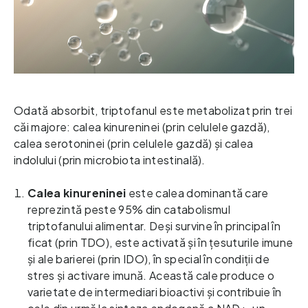
Odată absorbit, triptofanul este metabolizat prin trei 
căi majore: calea kinureninei (prin celulele gazdă), 
calea serotoninei
(prin celulele gazdă) și calea 
indolului (prin microbiota intestinală).  
Calea kinureninei
este calea dominantă care 
reprezintă peste 95% din catabolismul 
triptofanului alimentar. Deși survine în principal în 
ficat (prin TDO), este activată și în țesuturile imune 
și ale barierei (prin IDO), în special în condiții de 
stres și activare imună. Această cale produce o 
varietate de intermediari bioactivi și contribuie în 