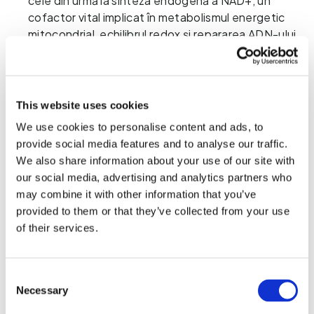
cele din urmă la sinteza endogenă a NAD+, un 
cofactor vital implicat în metabolismul energetic 
mitocondrial, echilibrul redox și repararea ADN-ului.
Atunci când stresul imunitar este susținut, mai mult 
triptofan este direcționat spre această cale și pot 
apărea dezechilibre. În condiții favorabile, 
metabolismul în aval favorizează producerea de 
This website uses cookies
metaboliți benefici, cum ar fi acidul kinurenic 
We use cookies to personalise content and ads, to
(KYNA), susținând în același timp sinteza eficientă 
provide social media features and to analyse our traffic.
a NAD+. Atunci când echilibrul se modifică – din 
We also share information about your use of our site with
cauza blocajelor enzimatice, a stresului oxidativ, a 
our social media, advertising and analytics partners who
deficitului de micronutrienți sau a activării 
may combine it with other information that you’ve
imunitare prelungite – metabolismul înclină spre 
provided to them or that they’ve collected from your use
intermediari precum acidul chinolinic (QA) și 3-
of their services.
hidroxi-kinurenina (3-OH-KYN).
QA acționează asupra receptorilor NMDA și poate 
Consent
amplifica semnalizarea excitatorie în creier. 
Necessary
Selection
3-OH-KYN promovează stresul oxidativ și 