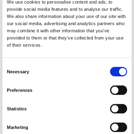
We use cookies to personalise content and ads, to
Fișa tehnică a produsului Vitamin D Test (PDF)
provide social media features and to analyse our traffic.
We also share information about your use of our site with
our social media, advertising and analytics partners who
18-10-2021
may combine it with other information that you’ve
Fișă de produs pentru ZinoShine+ (PDF)
provided to them or that they’ve collected from your use
of their services.
Videoclipuri
Consent
Necessary
Selection
Preferences
Statistics
Marketing