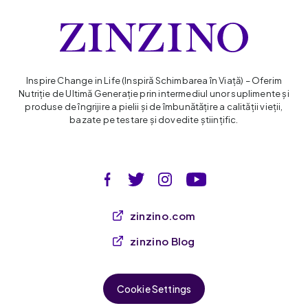
Inspire Change in Life (Inspiră Schimbarea în Viaţă) – Oferim
Nutriție de Ultimă Generație prin intermediul unor suplimente și
produse de îngrijire a pielii și de îmbunătățire a calității vieții,
bazate pe testare și dovedite științific.
zinzino.com
zinzino Blog
Cookie Settings