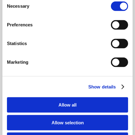
Consent
Necessary
Selection
Preferences
3. Începeți călătoria dvs.
Stabiliți un punct de plecare clar pentru călătoria dvs.
Statistics
spre o stare de bine îmbunătățită. Reglați ușor și
mențineți Echilibrul Omega-6:3 în corpul dvs. cu Zinzino
BalanceOil.
Marketing
Aflați mai multe
Show details
Allow all
Allow selection