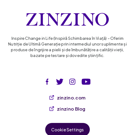
Inspire Change in Life (Inspiră Schimbarea în Viaţă) – Oferim
Nutriție de Ultimă Generație prin intermediul unor suplimente și
produse de îngrijire a pielii și de îmbunătățire a calității vieții,
bazate pe testare și dovedite științific.
zinzino.com
zinzino Blog
Cookie Settings