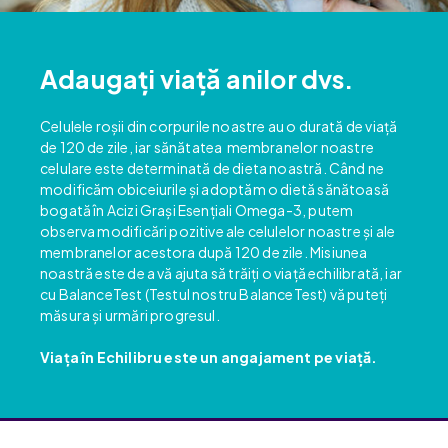
Adaugați viață anilor dvs.
Celulele roșii din corpurile noastre au o durată de viață
de 120 de zile, iar sănătatea membranelor noastre
celulare este determinată de dieta noastră. Când ne
modificăm obiceiurile și adoptăm o dietă sănătoasă
bogată în Acizi Grași Esențiali Omega-3, putem
observa modificări pozitive ale celulelor noastre și ale
membranelor acestora după 120 de zile. Misiunea
noastră este de a vă ajuta să trăiți o viață echilibrată, iar
cu BalanceTest (Testul nostru BalanceTest) vă puteți
măsura și urmări progresul.
Viața în Echilibru este un angajament pe viață.