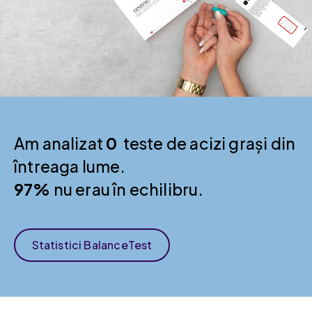
Am analizat
0
teste de acizi grași din
întreaga lume.
97%
nu erau în echilibru.
Statistici BalanceTest