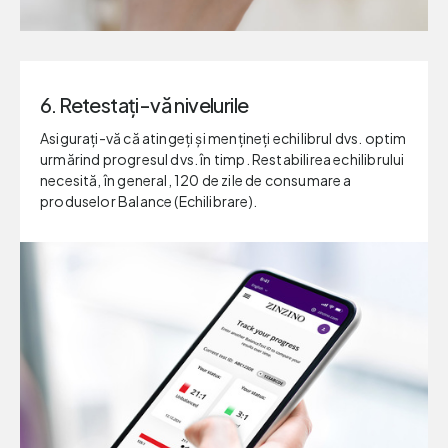
6. Retestați-vă nivelurile
Asigurați-vă că atingeți și mențineți echilibrul dvs. optim
urmărind progresul dvs. în timp. Restabilirea echilibrului
necesită, în general, 120 de zile de consumare a
produselor Balance (Echilibrare).