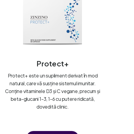
Protect+
Protect+ este un supliment derivat în mod
natural, care vă susține sistemul imunitar.
Conține vitaminele D3 și C vegane, precum și
beta-glucani 1-3, 1-6 cu putere ridicată,
dovedită clinic.