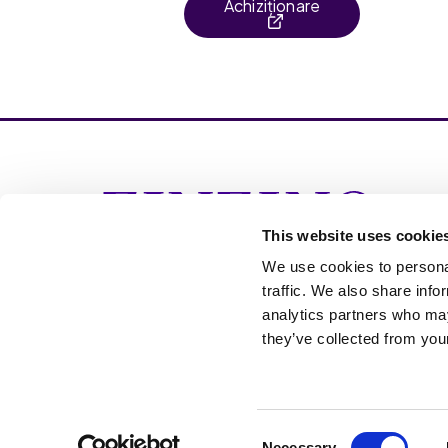
Achiziționare
Ins
– O
This website uses cookie
int
a p
We use cookies to personal
tes
traffic. We also share info
analytics partners who may
they’ve collected from your
Cookie Settings
Consent
Acest produs este dest
Necessary