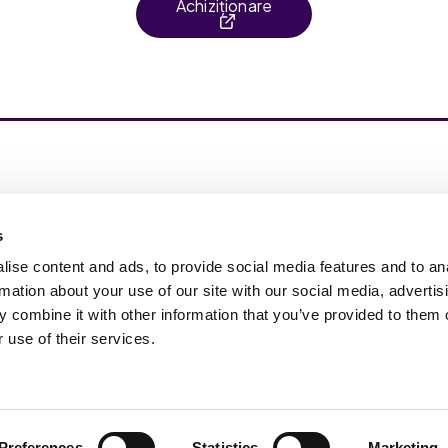
Achiziționare
pire Change in Life (Inspiră Schimbarea în Viaţă)
ferim Nutriție de Ultimă Generație prin
s
ermediul unor suplimente și produse de îngrijire
ielii și de îmbunătățire a calității vieții, bazate pe
ise content and ads, to provide social media features and to an
tare și dovedite științific.
rmation about your use of our site with our social media, advertis
 combine it with other information that you’ve provided to them o
 use of their services.
inat exclusiv utilizării în scopuri informative și nu pentru a diagnostica,
Preferences
Statistics
Marketing