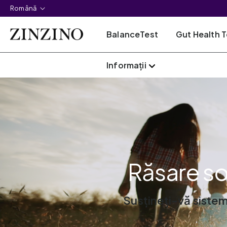
Română
BalanceTest
Gut Health T
Informații
Răsare so
Susțineți-vă sistem