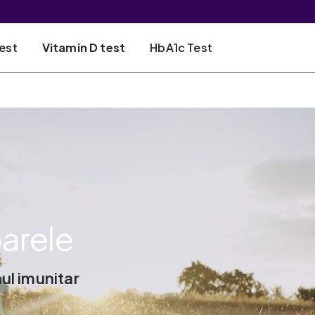
est
Vitamin D test
HbA1c Test
arele
ul imunitar