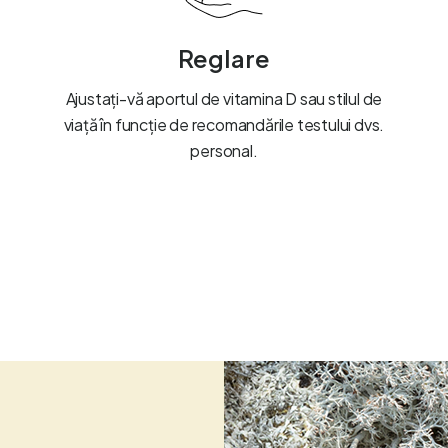
Reglare
Ajustați-vă aportul de vitamina D sau stilul de
viață în funcție de recomandările testului dvs.
personal.