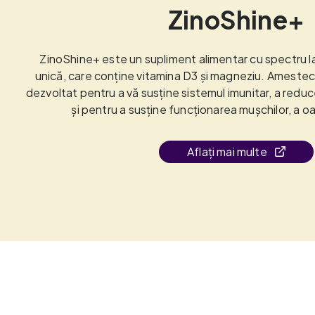
ZinoShine+
ZinoShine+ este un supliment alimentar cu spectru l
unică, care conține vitamina D3 și magneziu. Amestec
dezvoltat pentru a vă susține sistemul imunitar, a red
și pentru a susține funcționarea mușchilor, a oase
Aflați mai multe