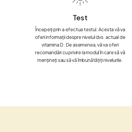
Test
Începeți prin a efectua testul. Acesta vă va
oferi informații despre nivelul dvs. actual de
vitamina D. De asemenea, vă va oferi
recomandări cu privire la modul în care să vă
mențineți sau să vă îmbunătățiți nivelurile.