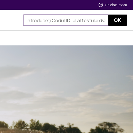
zinzino.com
OK