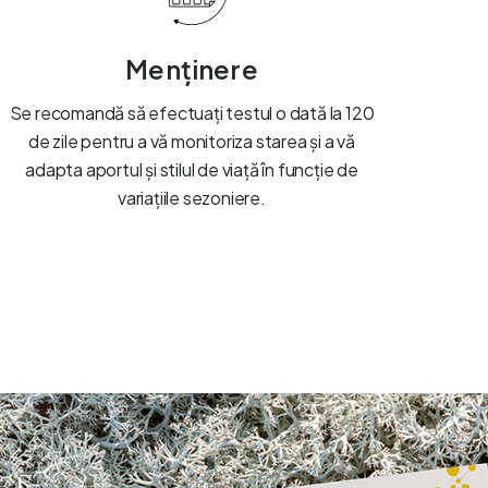
Menținere
Se recomandă să efectuați testul o dată la 120
de zile pentru a vă monitoriza starea și a vă
adapta aportul și stilul de viață în funcție de
variațiile sezoniere.