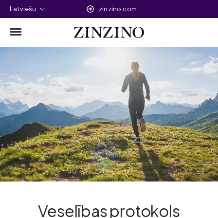
Latviešu
zinzino.com
Veselības protokols