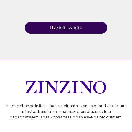
Uzzināt vairāk
Inspire change in life — mēs veicinām nākamās paaudzes uzturu
ar testos balstītiem, zinātniski pierādītiem uztura
bagātinātājiem, ādas kopšanas un dzīvesveida produktiem.