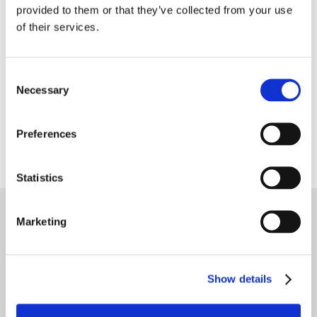
provided to them or that they’ve collected from your use
of their services.
Atbalsts
Consent
Necessary
Selection
Mūsu Xtend+ imunitāti stiprinošais uztura bagātinātājs
uzlabo jūsu enerģiju un atbalsta jūsu dabisko
Preferences
imūnsistēmu.
Statistics
Marketing
Pielāgots jūsu uztura bagātinātāju
vajadzībām.
Show details