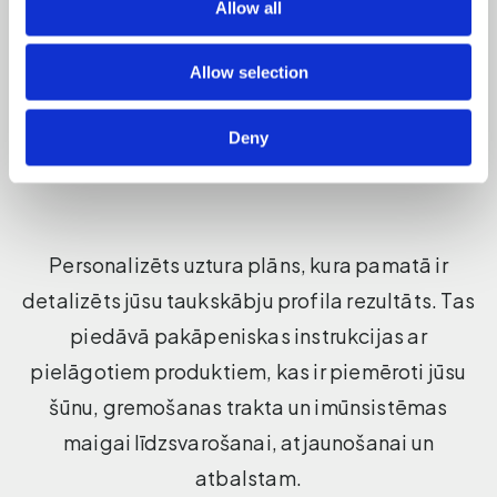
Allow all
Allow selection
Deny
Personalizēts uztura plāns, kura pamatā ir
detalizēts jūsu taukskābju profila rezultāts. Tas
piedāvā pakāpeniskas instrukcijas ar
pielāgotiem produktiem, kas ir piemēroti jūsu
šūnu, gremošanas trakta un imūnsistēmas
maigai līdzsvarošanai, atjaunošanai un
atbalstam.