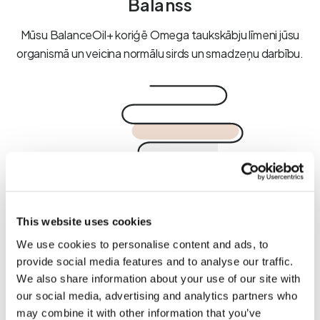
Balanss
Mūsu BalanceOil+ koriģē Omega taukskābju līmeni jūsu
organismā un veicina normālu sirds un smadzeņu darbību.
Labsajūta
ZinoBiotic+ is a dietary fiber blend that promotes
This website uses cookies
digestive health by supporting the growth of healthy
We use cookies to personalise content and ads, to
bacteria.
provide social media features and to analyse our traffic.
We also share information about your use of our site with
our social media, advertising and analytics partners who
may combine it with other information that you’ve