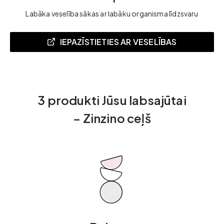
Labāka veselība sākas ar labāku organisma līdzsvaru
IEPAZĪSTIETIES AR VESELĪBAS
PROTOKOLU
3 produkti Jūsu labsajūtai
– Zinzino ceļš