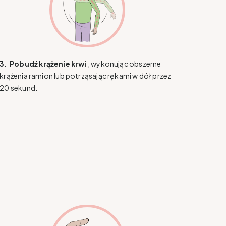
3.
​​​​​​
Pobudź krążenie krwi
, wykonując obszerne
krążenia ramion lub potrząsając rękami w dół przez
20 sekund.