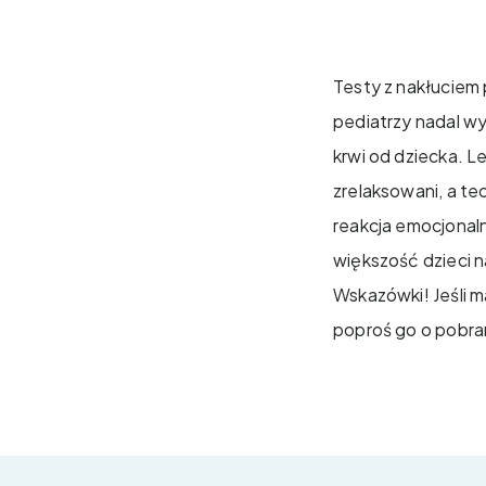
Testy z nakłuciem 
pediatrzy nadal wy
krwi od dziecka. Le
zrelaksowani, a te
reakcja emocjonalna
większość dzieci 
Wskazówki! Jeśli m
poproś go o pobran