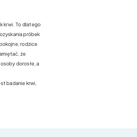
k krwi. To dlatego
pozyskania próbek
spokojne, rodzice
pamiętać, że
o osoby dorosłe, a
st badanie krwi,