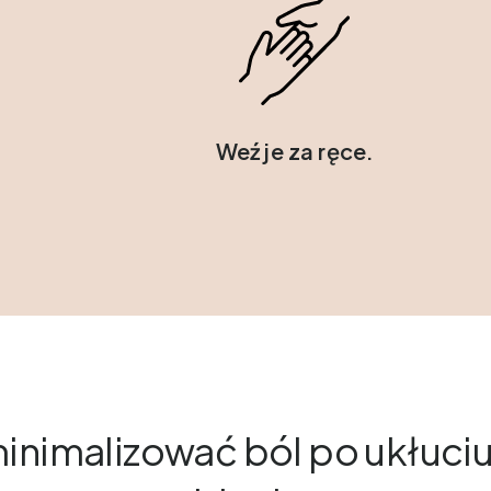
Weź je za ręce.
minimalizować ból po ukłuciu 