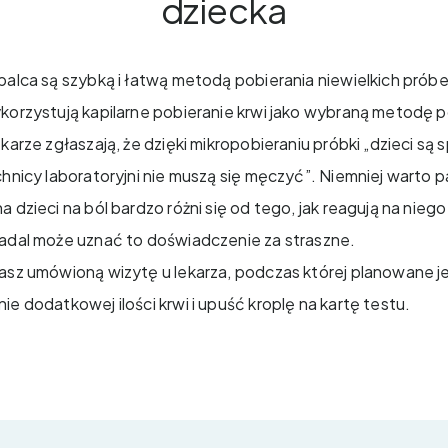
dziecka
palca są szybką i łatwą metodą pobierania niewielkich próbe
korzystują kapilarne pobieranie krwi jako wybraną metodę 
karze zgłaszają, że dzięki mikropobieraniu próbki „dzieci są 
chnicy laboratoryjni nie muszą się męczyć”. Niemniej warto 
 dzieci na ból bardzo różni się od tego, jak reagują na nieg
nadal może uznać to doświadczenie za straszne.
asz umówioną wizytę u lekarza, podczas której planowane je
ie dodatkowej ilości krwi i upuść kroplę na kartę testu.