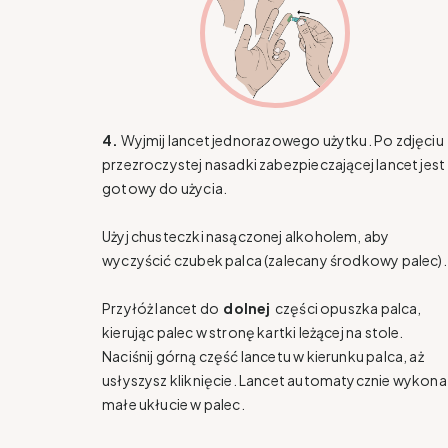
4.
Wyjmij lancet jednorazowego użytku. Po zdjęciu
przezroczystej nasadki zabezpieczającej lancet jest
gotowy do użycia.
Użyj chusteczki nasączonej alkoholem, aby
wyczyścić czubek palca (zalecany środkowy palec).
Przyłóż lancet do
dolnej
części opuszka palca,
kierując palec w stronę kartki leżącej na stole.
Naciśnij górną część lancetu w kierunku palca, aż
usłyszysz kliknięcie. Lancet automatycznie wykona
małe ukłucie w palec.