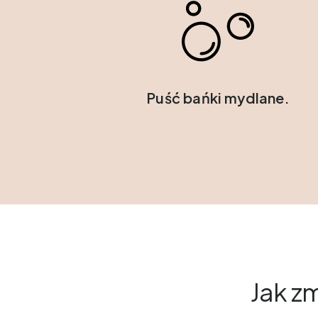
Puść bańki mydlane.
Jak z