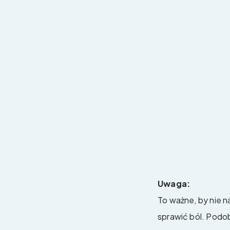
Uwaga:
To ważne, by nie n
sprawić ból. Podob