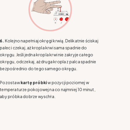
6.
Kolejno napełniaj okręgi krwią. Delikatnie ściskaj
palec i czekaj, aż kropla krwi sama spadnie do
okręgu. Jeśli jedna kropla krwi nie zakryje całego
okręgu, odczekaj, aż druga kropla z palca spadnie
bezpośrednio do tego samego okręgu.
Pozostaw
kartę próbki
w pozycji poziomej w
temperaturze pokojowej na co najmniej 10 minut,
aby próbka dobrze wyschła.