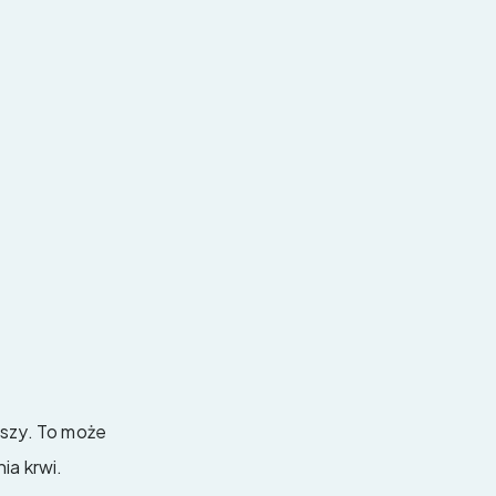
bszy. To może
ia krwi.