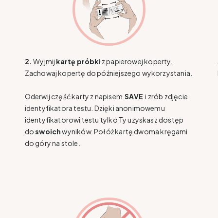
2.
Wyjmij
kartę próbki
z papierowej koperty.
Zachowaj kopertę do późniejszego wykorzystania.
Oderwij część karty z napisem
SAVE
i zrób zdjęcie
identyfikatora testu. Dzięki anonimowemu
identyfikatorowi testu tylko Ty uzyskasz dostęp
do
swoich
wyników. Połóż kartę dwoma kręgami
do góry na stole.