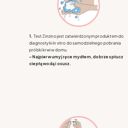
1.
Test Zinzino jest zatwierdzonym produktem do
diagnostyki in vitro do samodzielnego pobrania
próbki krwi w domu.
– Najpierw umyj ręce mydłem, dobrze spłucz
ciepłą wodą i osusz.