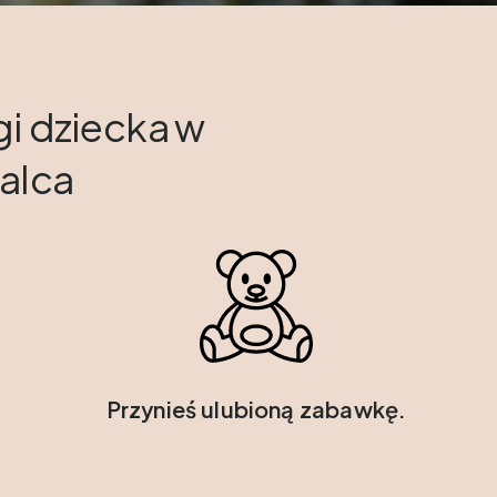
i dziecka w
palca
Przynieś ulubioną zabawkę.