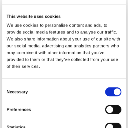
laboratorium kontraktowe, wykonujące analizy
chemiczne już od 25 lat, które przeprowadza badania
This website uses cookies
chromatograficzne wysokiej jakości, wykorzystując
We use cookies to personalise content and ads, to
najnowszą wiedzę i technikę. Do próbek krwi
provide social media features and to analyse our traffic.
We also share information about your use of our site with
dołączony jest identyfikator testu HbA1c, którego nie
our social media, advertising and analytics partners who
może zobaczyć nikt poza Tobą. Ani laboratorium, ani
may combine it with other information that you’ve
Zinzino nie zna tożsamości osoby, która przesyła test.
provided to them or that they’ve collected from your use
of their services.
Swój wynik możesz wyświetlić po wpisaniu
identyfikatora ID testu HbA1c na stronie
zinzinotest.com. Po wypełnieniu kwestionariusza
Consent
Necessary
Selection
uzyskasz dostęp do analizy. Bez uprzedniego
wypełnienia kwestionariusza nie można zobaczyć
Preferences
wyników badania krwi HbA1c, ponieważ
kwestionariusz stanowi ważną i obowiązkową część
Statistics