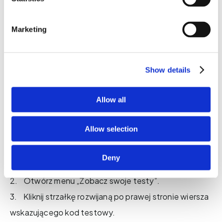
badania.
Marketing
Jak usunąć kod testu
Jeśli nie chcesz dłużej przechowywać kodu testu,
możesz go łatwo usunąć tutaj. Pomaga to zapewnić,
Show details
że proces testowania pozostaje anonimowy i
Allow all
bezpieczny.
Allow selection
Aby usunąć kod testu:
1. Zaloguj się przy użyciu kodu testowego, który
Deny
chcesz usunąć.
2. Otwórz menu „Zobacz swoje testy”.
3. Kliknij strzałkę rozwijaną po prawej stronie wiersza
wskazującego kod testowy.