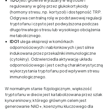
TDO 
jest głównie wyrażany w wątrobie i 
regulowany w górę przez glukokortykoidy 
(hormony stresu, np. kortyzol) i dostępność TRP. 
Odgrywa centralną rolę w podstawowej regulacji 
tryptofanu i często jest podwyższona podczas 
długotrwałego stresu lub wysokiego obciążenia 
metabolicznego. 
IDO1
ulega ekspresji w komórkach
odpornościowych i nabłonkowych i jest silnie
indukowana przez przekaźniki immunologiczne
(cytokiny). Odzwierciedla aktywację układu
odpornościowego i jest cechą charakterystyczną
wykorzystania tryptofanu pod wpływem stresu
immunologicznego.
W normalnym stanie fizjologicznym, większość 
tryptofanu w diecie jest katabolizowana przez szlak 
kynureninowy, którego głównym celem jest 
generowanie NAD+, koenzymu kluczowego dla 