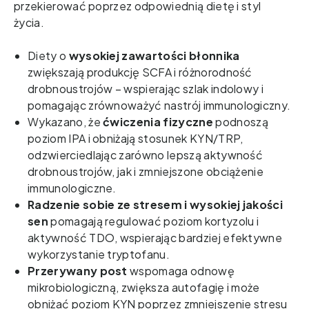
przekierować poprzez odpowiednią dietę i styl 
życia. 
Diety o 
wysokiej zawartości błonnika
zwiększają produkcję SCFA i różnorodność 
drobnoustrojów – wspierając szlak indolowy i 
pomagając zrównoważyć nastrój immunologiczny.
Wykazano, że
ćwiczenia fizyczne 
podnoszą 
poziom IPA i obniżają stosunek KYN/TRP, 
odzwierciedlając zarówno lepszą aktywność 
drobnoustrojów, jak i zmniejszone obciążenie 
immunologiczne. 
Radzenie sobie ze stresem i wysokiej jakości 
sen
 pomagają regulować poziom kortyzolu i 
aktywność TDO, wspierając bardziej efektywne 
wykorzystanie tryptofanu. 
Przerywany post
 wspomaga odnowę 
mikrobiologiczną, zwiększa autofagię i może 
obniżać poziom KYN poprzez zmniejszenie stresu 