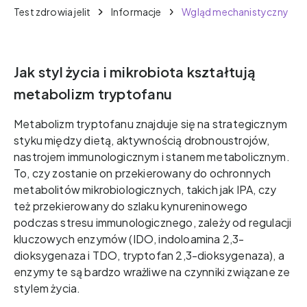
Test zdrowia jelit
Informacje
Wgląd mechanistyczny
Jak styl życia i mikrobiota kształtują
metabolizm tryptofanu
Metabolizm tryptofanu znajduje się na strategicznym
styku między dietą, aktywnością drobnoustrojów,
nastrojem immunologicznym i stanem metabolicznym.
To, czy zostanie on przekierowany do ochronnych
metabolitów mikrobiologicznych, takich jak IPA, czy
też przekierowany do szlaku kynureninowego
podczas stresu immunologicznego, zależy od regulacji
kluczowych enzymów (IDO, indoloamina 2,3-
dioksygenaza i TDO, tryptofan 2,3-dioksygenaza), a
enzymy te są bardzo wrażliwe na czynniki związane ze
stylem życia.