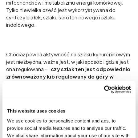
mitochondriów i metabolizmu energii komórkowej. 
Tylko niewielka część jest wykorzystywana do 
syntezy białek, szlaku serotoninowego i szlaku 
indolowego.    
Chociaż pewna aktywność na szlaku kynureninowym 
jest niezbędna, ważne jest, w jaki sposób i gdzie jest 
ona regulowana – i 
czy szlak ten jest odpowiednio 
zrównoważony lub regulowany do góry w 
odpowiedzi na długotrwały stres, obciążenie 
immunologiczne lub zaburzenia 
mikrobiologiczne. 
This website uses cookies
W zrównoważonym środowisku jelitowym, 
pożyteczne mikroby pomagają przesunąć 
We use cookies to personalise content and ads, to
metabolizm tryptofanu w kierunku szlaku 
provide social media features and to analyse our traffic.
indolowego, wytwarzając metabolity takie jak IPA. 
We also share information about your use of our site with