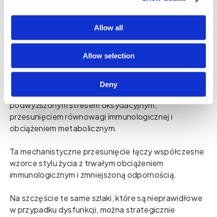
przypadku braku równowagi mikrobiologicznej) – z 
powodu niskiego spożycia błonnika, wysoko 
przetworzonej diety, siedzącego trybu życia 
Allow all
lub długotrwałego stresu – ten system ochronny jest 
osłabiony. Funkcja barierowa słabnie, wzrasta stres 
Allow selection
immunologiczny, a tryptofan jest coraz częściej 
przekierowany na szlak kynureninowy. Powoduje to 
gromadzenie się metabolitów, takich jak KYN i kwas 
Deny
chinolinowy (QA), które są związane ze 
podwyższonym stresem oksydacyjnym, 
przesunięciem równowagi immunologicznej i 
obciążeniem metabolicznym.
Ta mechanistyczne przesunięcie łączy współczesne 
wzorce stylu życia z trwałym obciążeniem 
immunologicznym i zmniejszoną odpornością.
Na szczęście te same szlaki, które są nieprawidłowe 
w przypadku dysfunkcji, można strategicznie 