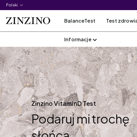
Polski
BalanceTest
Test zdrowia 
Informacje
Zinzino VitaminD Test
Podaruj mi trochę
słońca.