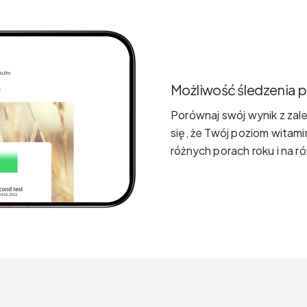
Możliwość śledzenia
Porównaj swój wynik z zal
się, że Twój poziom witami
różnych porach roku i na r