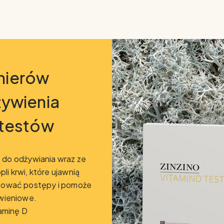
nierów
ywienia
 testów
do odżywiania wraz ze
li krwi, które ujawnią
olować postępy i pomoże
wieniowe.
aminę D