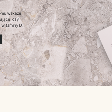
domu wskaże
zające, czy
 witaminy D.