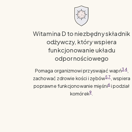
Witamina D to niezbędny składnik
odżywczy, który wspiera
funkcjonowanie układu
odpornościowego
3,4
Pomaga organizmowi przyswajać wapń
,
5,7
zachować zdrowie kości i zębów
, wspiera
6
poprawne funkcjonowanie mięśni
i podział
9
komórek
.