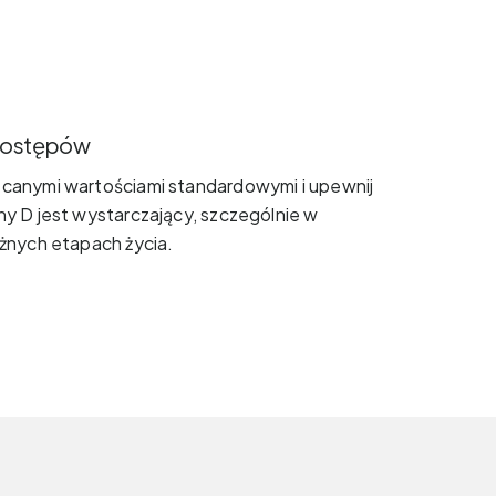
 postępów
ecanymi wartościami standardowymi i upewnij
ny D jest wystarczający, szczególnie w
óżnych etapach życia.