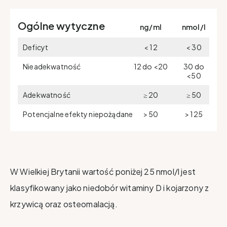
Ogólne wytyczne
ng/ml
nmol/l
Deficyt
< 12
< 30
Nieadekwatność
12 do <20
30 do
<50
Adekwatność
≥ 20
≥ 50
Potencjalne efekty niepożądane
> 50
> 125
W Wielkiej Brytanii wartość poniżej 25 nmol/l jest
klasyfikowany jako niedobór witaminy D i kojarzony z
krzywicą oraz osteomalacją.