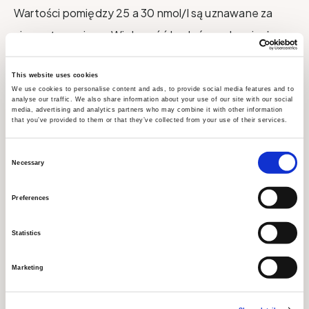
Wartości pomiędzy 25 a 30 nmol/l są uznawane za
niewystarczające. Większość badań zgadza się, że
surowica 25(OH)D powinna wynosić ponad 50 nmol/l,
This website uses cookies
ale niektóre zalecają nawet wyższe poziomy. (np.
We use cookies to personalise content and ads, to provide social media features and to
wyższe niż 75 lub nawet 250 nmol/l).
analyse our traffic. We also share information about your use of our site with our social
media, advertising and analytics partners who may combine it with other information
that you’ve provided to them or that they’ve collected from your use of their services.
Ogólnie literatura naukowa uznaje indywidualne
Consent
Necessary
różnice dotyczące poziomu witaminy D i choć
Selection
wspierany jest pogląd, że wartości powyżej 150 nmol/l
Preferences
mogą powodować efekty niepożądane, zwykle ludzie
odczuwają negatywne skutki dopiero przy
Statistics
wartościach od 400 nmol/l.
Marketing
W Zinzino bierzemy pod uwagę siłę i jakość zebranych