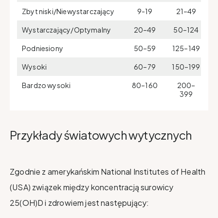
Zbyt niski/Niewystarczający
9-19
21–49
Wystarczający/Optymalny
20–49
50–124
Podniesiony
50–59
125–149
Wysoki
60–79
150–199
Bardzo wysoki
80–160
200–
399
Przykłady światowych wytycznych
Zgodnie z amerykańskim National Institutes of Health
(USA) związek między koncentracją surowicy
25(OH)D i zdrowiem jest następujący: