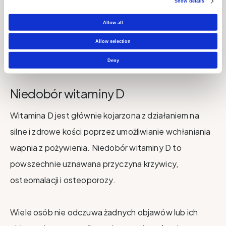
Show details
w tym zakresie dowodów, a nasza tabela jest o wiele
Allow all
bardziej szczegółowa, ponieważ została
sformułowana bezpośrednio z uwzględnieniem tych
Allow selection
badań i rekomendacji.
Deny
Niedobór witaminy D
Witamina D jest głównie kojarzona z działaniem na
silne i zdrowe kości poprzez umożliwianie wchłaniania
wapnia z pożywienia. Niedobór witaminy D to
powszechnie uznawana przyczyna krzywicy,
osteomalacji i osteoporozy.
Wiele osób nie odczuwa żadnych objawów lub ich