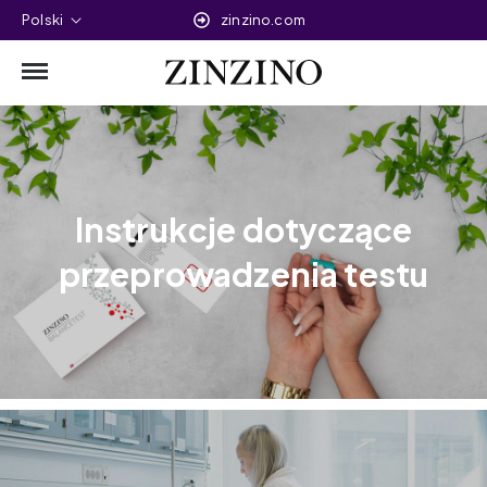
Polski
zinzino.com
Instrukcje dotyczące
przeprowadzenia testu