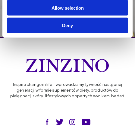
Jak przywrócić balans?
Allow selection
Deny
Inspire change in life – wprowadzamy żywność następnej
generacji w formie suplementów diety, produktów do
pielęgnacji skóry i lifestylowych popartych wynikami badań.