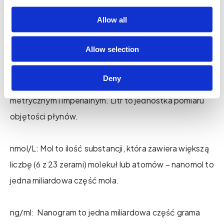
oznacza nanomole na litr – to najpopularniejsza
jednostka pomiaru poziomu witaminy D. W USA i wielu
Allow all
innych krajach do pomiaru tych samych poziomów
Allow selection
używa się nanogramów na mililitr (czyli ng/ml). Różnica
między tymi dwiema jednostkami miary jest
Deny
porównywalna do różnicy między systemem
metrycznym i imperialnym. Litr to jednostka pomiaru
objętości płynów.
nmol/L: Mol to ilość substancji, która zawiera większą
liczbę (6 z 23 zerami) molekuł lub atomów – nanomol to
jedna miliardowa część mola.
ng/ml: Nanogram to jedna miliardowa część grama