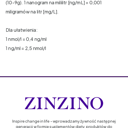
(10-9g). 1 nanogram na mililitr [ng/mL] = 0,001
miligramów na litr [mg/L].
Dla ułatwienia:
1 nmol/l = 0,4 ng/ml
1 ng/ml = 2,5 nmol/l
Inspire change in life – wprowadzamy żywność następnej
generacji w formie suplementów diety, produktów do