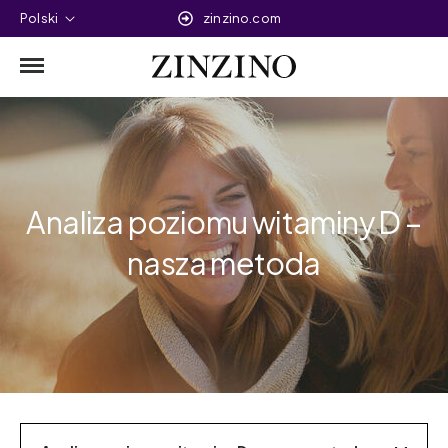
Polski
zinzino.com
Analiza poziomu witaminy D –
nasza metoda