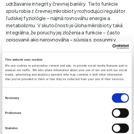
udržiavanie integrity črevnej bariéry. Tieto funkcie
spolu robia z črevnej mikrobioty rozhodujúci regulátor
ľudskej fyziológie – najmä rovnováhu energie a
metabolizmu. V skutočnosti je úloha mikrobioty taká
integrálna, že poruchy jej zloženia a funkcie – často
opisované ako nerovnováha – súvisia s posunmi v
markeroch metabolickej a imunitnej funkcie.
Vo vyváženom stave mikrobiota zachováva jemnú
This website uses cookies
We use cookies to personalise content and ads, to provide social media features and to
harmóniu medzi prospešnými a potenciálne rušivými
analyse our traffic. We also share information about your use of our site with our social
mikroorganizmami.
Táto rovnováha podporuje
media, advertising and analytics partners who may combine it with other information
that you’ve provided to them or that they’ve collected from your use of their services.
funkciu črevnej bariéry, moduluje imunitné
reakcie a udržiava metabolickú odolnosť.
Keď sa
Consent
táto rovnováha zmení, môžu sa objaviť signály stresu
Necessary
Selection
alebo nerovnováhy – v črevách a vo väčšej miere aj v
tele.
Preferences
Statistics