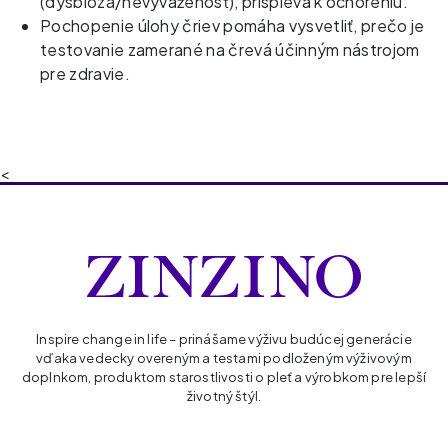
(dysbióza/nevyváženosť), prispieva k ochoreniu.
Pochopenie úlohy čriev pomáha vysvetliť, prečo je
testovanie zamerané na črevá účinným nástrojom
pre zdravie.
<
Inspire change in life – prinášame výživu budúcej generácie
vďaka vedecky overeným a testami podloženým výživovým
doplnkom, produktom starostlivosti o pleť a výrobkom pre lepší
životný štýl.