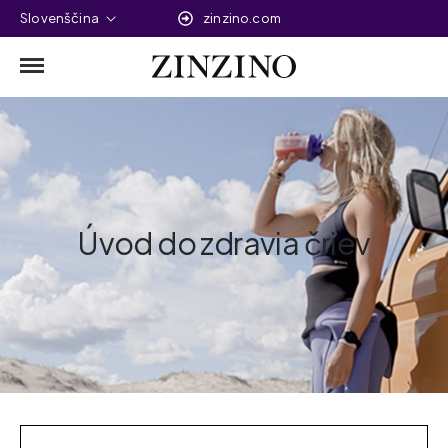
Slovenščina
zinzino.com
Úvod do zdravia čriev