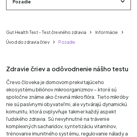
Pozadie
Gut Health Test - Test črevného zdravia
Informácie
Úvod do zdravia čriev
Pozadie
Zdravie čriev a odôvodnenie nášho testu
Črevo človeka je domovom prekvitajúceho
ekosystému biliónov mikroorganizmov – ktoré sú
spoločne známe ako črevná mikroflóra. Tieto mikróby
nie sú pasívnymi obyvateľmi, ale vytvárajú dynamickú
komunitu, ktorá ovplyvňuje takmer každý aspekt
ľudského zdravia. Sú nevyhnutné na trávenie
komplexných sacharidov, syntetizáciu vitamínov,
trénovanie imunitného systému, regulovanie nálady a