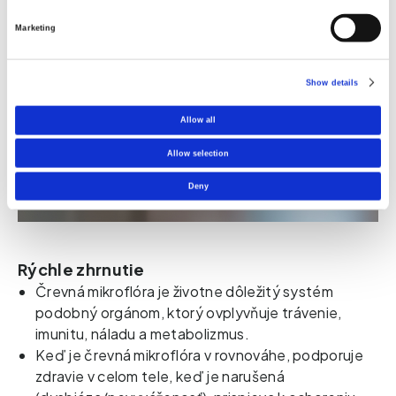
Marketing
Show details
Allow all
Allow selection
Deny
Rýchle zhrnutie
Črevná mikroflóra je životne dôležitý systém
podobný orgánom, ktorý ovplyvňuje trávenie,
imunitu, náladu a metabolizmus.
Keď je črevná mikroflóra v rovnováhe, podporuje
zdravie v celom tele, keď je narušená