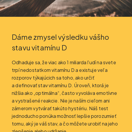
Dáme zmysel výsledku vášho
stavu vitamínu D
Odhaduje sa, že viac ako 1 miliarda ľudí na svete
trpí nedostatkom vitamínu D a existuje veľa
rozporov týkajúcich sa toho, ako určiť
a definovať stav vitamínu D. Úroveň, ktorá je
nižšia ako „optimálna“, často vyvoláva emotívne
a vystrašené reakcie. Nie je naším cieľom ani
zámerom vytvárať takúto hystériu. Náš test
jednoducho ponúka možnosť lepšie porozumieť
tomu, aký je váš stav, a čo môžete urobiť na jeho
zlepšenie alebo udržanie.