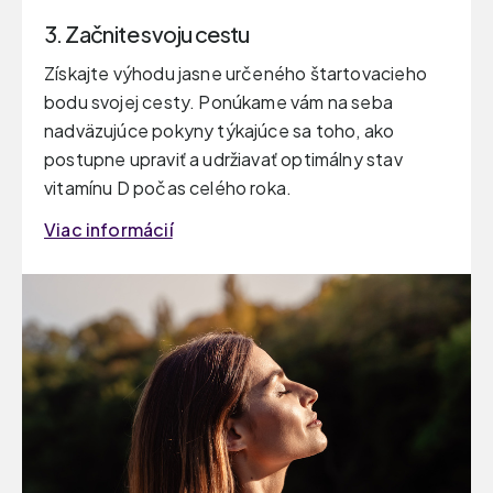
3. Začnite svoju cestu
Získajte výhodu jasne určeného štartovacieho
bodu svojej cesty. Ponúkame vám na seba
nadväzujúce pokyny týkajúce sa toho, ako
postupne upraviť a udržiavať optimálny stav
vitamínu D počas celého roka.
Viac informácií