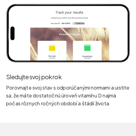
Sledujte svoj pokrok
Porovnajte svoj stav s odporúčanými normami a uistite
sa, že máte dostatočnú úroveň vitamínu D najmä
počas rôznych ročných období a štádií života.