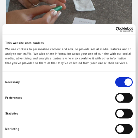
This website uses cookies
We use cookies to personalise content and ads, to provide social media features and to
analyse our traffic. We also share information about your use of our site with our social
media, advertising and analytics partners who may combine it with other information
that you’ve provided to them or that they’ve collected from your use of their services.
Consent
Necessary
2. Aktivujte svoj test
Selection
Zaregistrujte svoj test zadaním identifikačného
Preferences
čísla testu a vyplňte formulár. Všetky údaje sú
anonymné.
Statistics
OK
Marketing