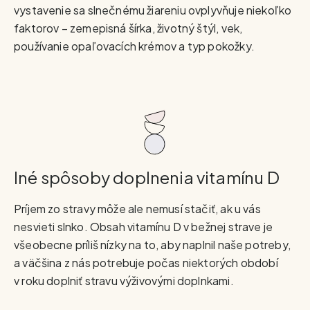
vystavenie sa slnečnému žiareniu ovplyvňuje niekoľko
faktorov – zemepisná šírka, životný štýl, vek,
používanie opaľovacích krémov a typ pokožky.
Iné spôsoby doplnenia vitamínu D
Príjem zo stravy môže ale nemusí stačiť, ak u vás
nesvieti slnko. Obsah vitamínu D v bežnej strave je
všeobecne príliš nízky na to, aby naplnil naše potreby,
a väčšina z nás potrebuje počas niektorých období
v roku doplniť stravu výživovými doplnkami.