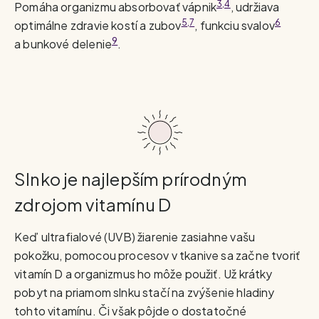
3,4
Pomáha organizmu absorbovať vápnik
, udržiava
5,7
6
optimálne zdravie kostí a zubov
, funkciu svalov
9
a bunkové delenie
.
Slnko je najlepším prírodným
zdrojom vitamínu D
Keď ultrafialové (UVB) žiarenie zasiahne vašu
pokožku, pomocou procesov v tkanive sa začne tvoriť
vitamín D a organizmus ho môže použiť. Už krátky
pobyt na priamom slnku stačí na zvýšenie hladiny
tohto vitamínu. Či však pôjde o dostatočné