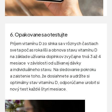
6. Opakovane sa otestujte
Príjem vitamínu D zo slnka sa v rôznych častiach
sveta počas roka líši a obnova stavu vitamínu D
na základe užívania doplnkov zvyčajne trvá 3 až 4
mesiace v závislosti od užívanej dávky
a individuálneho stavu. Na sledovanie pokroku
a zaistenie toho, že dosiahnete a udržíte si
optimálny stav vitamínu D, odporúčame urobiť si
nový test každé štyri mesiace.