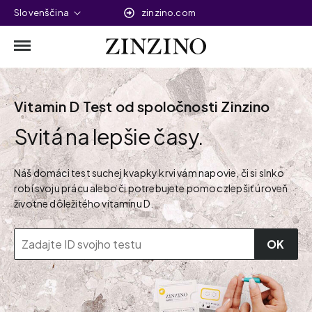
Slovenščina
zinzino.com
Vitamin D Test od spoločnosti Zinzino
Svitá na lepšie časy.
Náš domáci test suchej kvapky krvi vám napovie, či si slnko
robí svoju prácu alebo či potrebujete pomoc zlepšiť úroveň
životne dôležitého vitamínu D.
OK