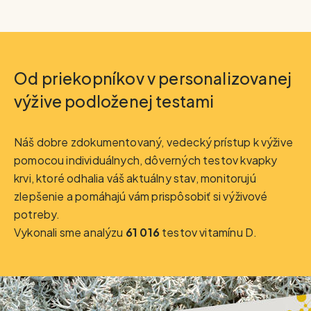
Od priekopníkov v personalizovanej
výžive podloženej testami
Náš dobre zdokumentovaný, vedecký prístup k výžive
pomocou individuálnych, dôverných testov kvapky
krvi, ktoré odhalia váš aktuálny stav, monitorujú
zlepšenie a pomáhajú vám prispôsobiť si výživové
potreby.
Vykonali sme analýzu
61 016
testov vitamínu D.