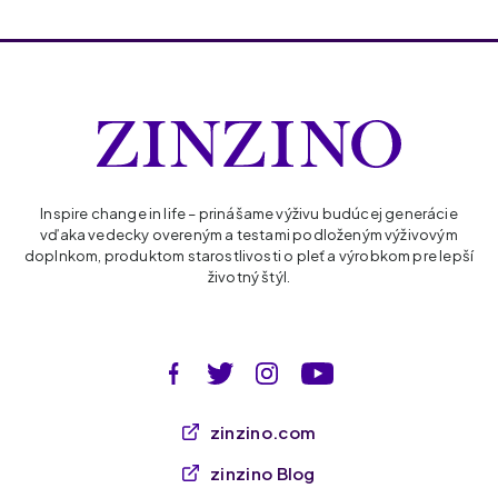
Inspire change in life – prinášame výživu budúcej generácie
vďaka vedecky overeným a testami podloženým výživovým
doplnkom, produktom starostlivosti o pleť a výrobkom pre lepší
životný štýl.
zinzino.com
zinzino Blog