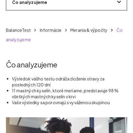
Čo analyzujeme
BalanceTest
Informácie
Merania & výpočty
Čo
analyzujeme
Čo analyzujeme
Výsledok vášho testu odráža zloženie stravy za
posledných 120 dní
11 mastných kyselín, ktoré meriame, predstavuje 98 %
všetkých mastných kyselín v krvi
Vaše výsledky sa porovnajú s vyváženou skupinou