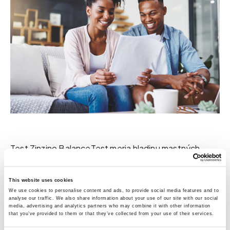
Test Zinzino BalanceTest meria hladinu mastných
kyselín v kapilárnej krvi získanej z končeka prsta
technikou Dried Blood Spot (bodový test zo
This website uses cookies
We use cookies to personalise content and ads, to provide social media features and to
zaschnutej krvi, DBS). V čase odberu vzorky
analyse our traffic. We also share information about your use of our site with our social
media, advertising and analytics partners who may combine it with other information
zohľadňujú hodnoty vašu stravu za posledných 120
that you’ve provided to them or that they’ve collected from your use of their services.