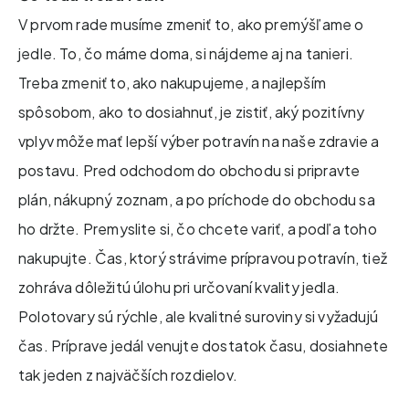
V prvom rade musíme zmeniť to, ako premýšľame o
jedle. To, čo máme doma, si nájdeme aj na tanieri.
Treba zmeniť to, ako nakupujeme, a najlepším
spôsobom, ako to dosiahnuť, je zistiť, aký pozitívny
vplyv môže mať lepší výber potravín na naše zdravie a
postavu. Pred odchodom do obchodu si pripravte
plán, nákupný zoznam, a po príchode do obchodu sa
ho držte. Premyslite si, čo chcete variť, a podľa toho
nakupujte. Čas, ktorý strávime prípravou potravín, tiež
zohráva dôležitú úlohu pri určovaní kvality jedla.
Polotovary sú rýchle, ale kvalitné suroviny si vyžadujú
čas. Príprave jedál venujte dostatok času, dosiahnete
tak jeden z najväčších rozdielov.