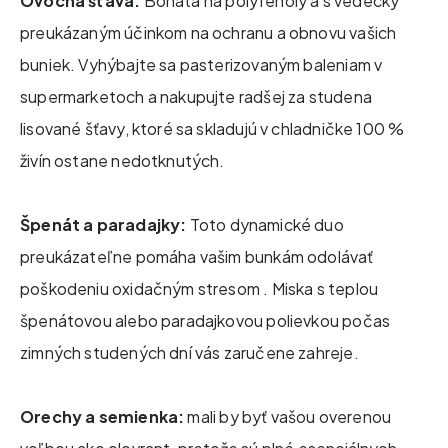
Ovocná šťava:
Bohatá na polyfenoly a s vedecky
preukázaným účinkom na ochranu a obnovu vašich
buniek. Vyhýbajte sa pasterizovaným baleniam v
supermarketoch a nakupujte radšej za studena
lisované šťavy, ktoré sa skladujú v chladničke 100 %
živín ostane nedotknutých.
Špenát a paradajky:
Toto dynamické duo
preukázateľne pomáha vašim bunkám odolávať
poškodeniu oxidačným stresom . Miska s teplou
špenátovou alebo paradajkovou polievkou počas
zimných studených dní vás zaručene zahreje.
Orechy a semienka:
mali by byť vašou overenou