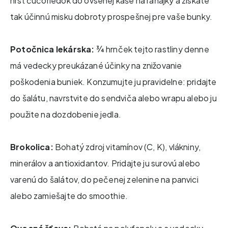
hrsť čučoriedok do ovsenej kaše na raňajky a získate
tak účinnú misku dobroty prospešnej pre vaše bunky.
Potočnica lekárska:
¾ hrnček tejto rastliny denne
má vedecky preukázané účinky na znižovanie
poškodenia buniek. Konzumujte ju pravidelne: pridajte
do šalátu, navrstvite do sendviča alebo wrapu alebo ju
použite na dozdobenie jedla.
Brokolica:
Bohatý zdroj vitamínov (C, K), vlákniny,
minerálov a antioxidantov. Pridajte ju surovú alebo
varenú do šalátov, do pečenej zelenine na panvici
alebo zamiešajte do smoothie.