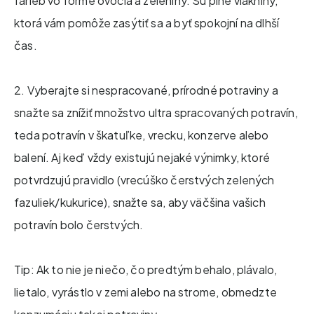
farieb vo forme ovocia a zeleniny. Sú plné vlákniny,
ktorá vám pomôže zasýtiť sa a byť spokojní na dlhší
čas.
2. Vyberajte si nespracované, prírodné potraviny a
snažte sa znížiť množstvo ultra spracovaných potravín,
teda potravín v škatuľke, vrecku, konzerve alebo
balení. Aj keď vždy existujú nejaké výnimky, ktoré
potvrdzujú pravidlo (vrecúško čerstvých zelených
fazuliek/kukurice), snažte sa, aby väčšina vašich
potravín bolo čerstvých.
Tip: Ak to nie je niečo, čo predtým behalo, plávalo,
lietalo, vyrástlo v zemi alebo na strome, obmedzte