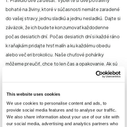
1. Pravidlo dve za desať: Vyberte si dve potraviny
bohaté na živiny, ktoré v súčasnosti nemáte zaradené
do vašej stravy, jednu sladkú a jednu nesladkú. Dajte si
záväzok, že ich budete konzumovať každodenne
počas desiatich dní. Počas desiatich dní si každé ráno
k raňajkám pridajte hrsť malín a ku každému obedu
alebo večeri brokolicu. Naše chuťové poháriky
môžeme preučiť, chce to len čas a opakovanie. Ak sú
výživové benefity zaradenia určitej potraviny
dostatočne presvedčivé, potom prekonanie toho, čo
si myslíme o počiatočnej chuti, stojí za to.
This website uses cookies
We use cookies to personalise content and ads, to
provide social media features and to analyse our traffic.
We also share information about your use of our site with
2. Pravidlo jedno za dva: Je to jednoduchý kompromis.
our social media, advertising and analytics partners who