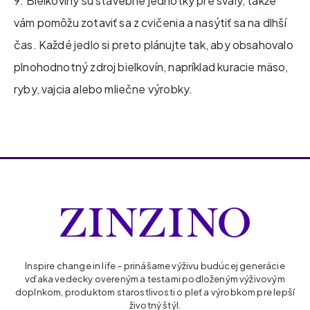
9. Bielkoviny sú stavebné jednotky pre svaly, takže
vám pomôžu zotaviť sa z cvičenia a nasýtiť sa na dlhší
čas. Každé jedlo si preto plánujte tak, aby obsahovalo
plnohodnotný zdroj bielkovín, napríklad kuracie mäso,
ryby, vajcia alebo mliečne výrobky.
Inspire change in life – prinášame výživu budúcej generácie
vďaka vedecky overeným a testami podloženým výživovým
doplnkom, produktom starostlivosti o pleť a výrobkom pre lepší
životný štýl.