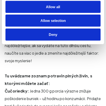
času sa vám otvorí svet nových a výživných možností.
Allow all
Ako budete postupne znižovať zaradenie a závislosť
od spracovaných potravín s vysokým obsahom cukru,
Allow selection
tuku a soli, vaša túžba po nich sa prirodzene zníži a
výsledkom tejto cesty bude, že niektoré z nich
Deny
postupom času úplne vylúčite. Čo je však
najdôležitejšie, ak sa vydáte na túto dlhšiu cestu,
naučíte sa viac o jedle a zmeníte najdôležitejší faktor:
svoje myslenie!
Tu uvádzame zoznam potravín plných živín, s
ktorými môžete začať:
Čučoriedky:
Jedna 300 g porcia výrazne znižuje
poškodenie buniek – už hodinu po konzumácii. Pridajte