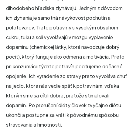
dlhodobého hľadiska zlyhávajú. Jedným z dôvodom
ich zlyhania je samotná návykovosť pochutín a
polotovarov. Tieto potraviny s vysokým obsahom
cukru, tuku a soli vyvolávajú v mozgu vyplavenie
dopamínu (chemickej látky, ktorá navodzuje dobrý
pocit), ktorý funguje ako odmena a motivácia. Preto
pri konzumácii týchto potravín pociťujeme dočasné
opojenie. Ich vyradenie zo stravy preto vyvoláva chuť
na jedlo, ktorá nás vedie späť k potravinám, vďaka
ktorým sme sa cítili dobre, pretože stimulovali
dopamín. Po prerušení diéty človek zvyčajne diétu
ukončí a postupne sa vráti k pôvodnému spôsobu
stravovania a hmotnosti.