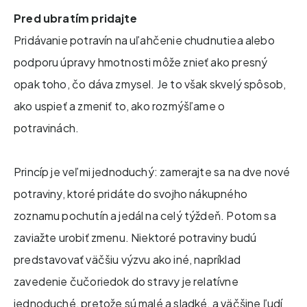
Pred ubratím pridajte
Pridávanie potravín na uľahčenie chudnutiea alebo
podporu úpravy hmotnosti môže znieť ako presný
opak toho, čo dáva zmysel. Je to však skvelý spôsob,
ako uspieť a zmeniť to, ako rozmýšľame o
potravinách.
Princíp je veľmi jednoduchý: zamerajte sa na dve nové
potraviny, ktoré pridáte do svojho nákupného
zoznamu pochutín a jedál na celý týždeň. Potom sa
zaviažte urobiť zmenu. Niektoré potraviny budú
predstavovať väčšiu výzvu ako iné, napríklad
zavedenie čučoriedok do stravy je relatívne
jednoduché, pretože sú malé a sladké, a väčšine ľudí