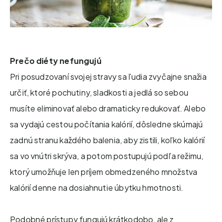
Prečo diéty nefungujú
Pri posudzovaní svojej stravy sa ľudia zvyčajne snažia
určiť, ktoré pochutiny, sladkosti a jedlá so sebou
musíte eliminovať alebo dramaticky redukovať. Alebo
sa vydajú cestou počítania kalórií, dôsledne skúmajú
zadnú stranu každého balenia, aby zistili, koľko kalórií
sa vo vnútri skrýva, a potom postupujú podľa režimu,
ktorý umožňuje len príjem obmedzeného množstva
kalórií denne na dosiahnutie úbytku hmotnosti.
Podobné prístupy fungujú krátkodobo, ale z