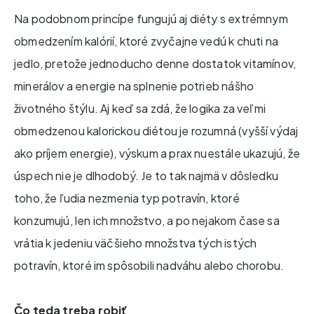
Na podobnom princípe fungujú aj diéty s extrémnym
obmedzením kalórií, ktoré zvyčajne vedú k chuti na
jedlo, pretože jednoducho denne dostatok vitamínov,
minerálov a energie na splnenie potrieb nášho
životného štýlu. Aj keď sa zdá, že logika za veľmi
obmedzenou kalorickou diétou je rozumná (vyšší výdaj
ako príjem energie), výskum a prax nuestále ukazujú, že
úspech nie je dlhodobý. Je to tak najmä v dôsledku
toho, že ľudia nezmenia typ potravín, ktoré
konzumujú, len ich množstvo, a po nejakom čase sa
vrátia k jedeniu väčšieho množstva tých istých
potravín, ktoré im spôsobili nadváhu alebo chorobu.
Čo teda treba robiť