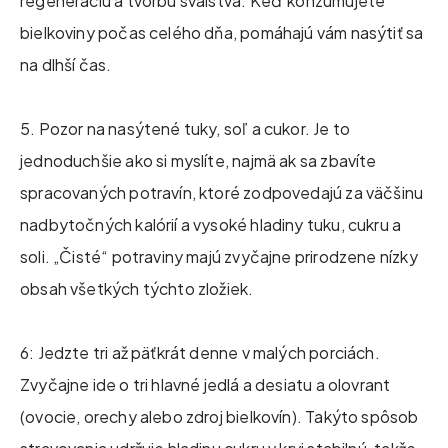
regeneráciu a tvorbu svalstva. Keď konzumujete
bielkoviny počas celého dňa, pomáhajú vám nasýtiť sa
na dlhší čas.
5. Pozor na nasýtené tuky, soľ a cukor. Je to
jednoduchšie ako si myslíte, najmä ak sa zbavíte
spracovaných potravín, ktoré zodpovedajú za väčšinu
nadbytočných kalórií a vysoké hladiny tuku, cukru a
soli. „Čisté“ potraviny majú zvyčajne prirodzene nízky
obsah všetkých týchto zložiek.
6: Jedzte tri až päťkrát denne v malých porciách.
Zvyčajne ide o tri hlavné jedlá a desiatu a olovrant
(ovocie, orechy alebo zdroj bielkovín). Takýto spôsob