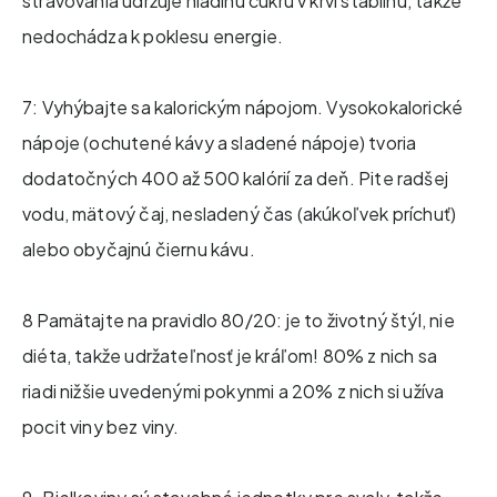
stravovania udržuje hladinu cukru v krvi stabilnú, takže
nedochádza k poklesu energie.
7: Vyhýbajte sa kalorickým nápojom. Vysokokalorické
nápoje (ochutené kávy a sladené nápoje) tvoria
dodatočných 400 až 500 kalórií za deň. Pite radšej
vodu, mätový čaj, nesladený čas (akúkoľvek príchuť)
alebo obyčajnú čiernu kávu.
8 Pamätajte na pravidlo 80/20: je to životný štýl, nie
diéta, takže udržateľnosť je kráľom! 80% z nich sa
riadi nižšie uvedenými pokynmi a 20% z nich si užíva
pocit viny bez viny.