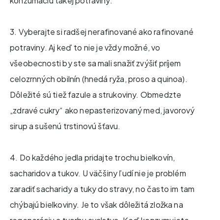
konzumáciu takej potraviny.
3. Vyberajte si radšej nerafinované ako rafinované
potraviny. Aj keď to nie je vždy možné, vo
všeobecnosti by ste sa mali snažiť zvýšiť príjem
celozrnných obilnín (hnedá ryža, proso a quinoa).
Dôležité sú tiež fazule a strukoviny. Obmedzte
„zdravé cukry“ ako nepasterizovaný med, javorový
sirup a sušenú trstinovú šťavu.
4. Do každého jedla pridajte trochu bielkovín,
sacharidov a tukov. U väčšiny ľudí nie je problém
zaradiť sacharidy a tuky do stravy, no často im tam
chýbajú bielkoviny. Je to však dôležitá zložka na