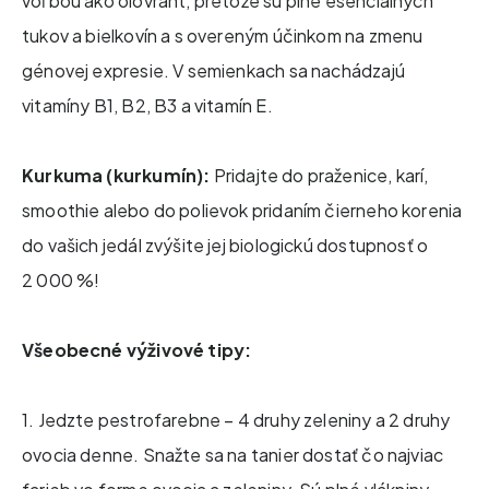
voľbou ako olovrant, pretože sú plné esenciálnych
tukov a bielkovín a s overeným účinkom na zmenu
génovej expresie. V semienkach sa nachádzajú
vitamíny B1, B2, B3 a vitamín E.
Kurkuma (kurkumín):
Pridajte do praženice, karí,
smoothie alebo do polievok pridaním čierneho korenia
do vašich jedál zvýšite jej biologickú dostupnosť o
2 000 %!
Všeobecné výživové tipy:
1. Jedzte pestrofarebne – 4 druhy zeleniny a 2 druhy
ovocia denne. Snažte sa na tanier dostať čo najviac