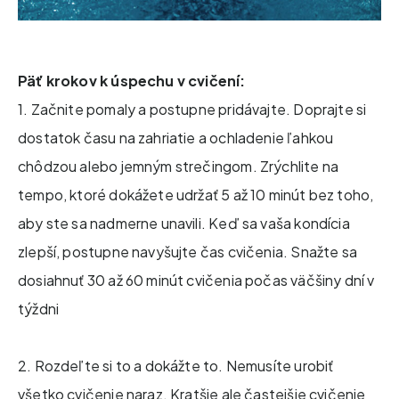
Päť krokov k úspechu v cvičení:
1. Začnite pomaly a postupne pridávajte. Doprajte si
dostatok času na zahriatie a ochladenie ľahkou
chôdzou alebo jemným strečingom. Zrýchlite na
tempo, ktoré dokážete udržať 5 až 10 minút bez toho,
aby ste sa nadmerne unavili. Keď sa vaša kondícia
zlepší, postupne navyšujte čas cvičenia. Snažte sa
dosiahnuť 30 až 60 minút cvičenia počas väčšiny dní v
týždni
2. Rozdeľte si to a dokážte to. Nemusíte urobiť
všetko cvičenie naraz. Kratšie ale častejšie cvičenie