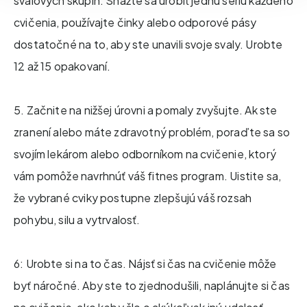
svalových skupín. Snažte sa urobiť jednu sériu každého
cvičenia, používajte činky alebo odporové pásy
dostatočné na to, aby ste unavili svoje svaly. Urobte
12 až 15 opakovaní.
5. Začnite na nižšej úrovni a pomaly zvyšujte. Ak ste
zranení alebo máte zdravotný problém, poraďte sa so
svojím lekárom alebo odborníkom na cvičenie, ktorý
vám pomôže navrhnúť váš fitnes program. Uistite sa,
že vybrané cviky postupne zlepšujú váš rozsah
pohybu, silu a vytrvalosť.
6: Urobte si na to čas. Nájsť si čas na cvičenie môže
byť náročné. Aby ste to zjednodušili, naplánujte si čas