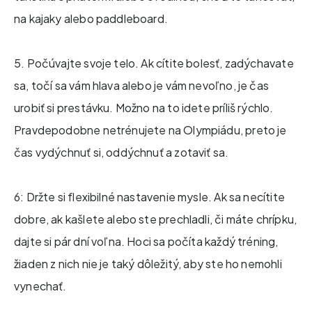
na kajaky alebo paddleboard.
5. Počúvajte svoje telo. Ak cítite bolesť, zadýchavate
sa, točí sa vám hlava alebo je vám nevoľno, je čas
urobiť si prestávku. Možno na to idete príliš rýchlo.
Pravdepodobne netrénujete na Olympiádu, preto je
čas vydýchnuť si, oddýchnuť a zotaviť sa.
6: Držte si flexibilné nastavenie mysle. Ak sa necítite
dobre, ak kašlete alebo ste prechladli, či máte chrípku,
dajte si pár dní voľna. Hoci sa počíta každý tréning,
žiaden z nich nie je taký dôležitý, aby ste ho nemohli
vynechať.