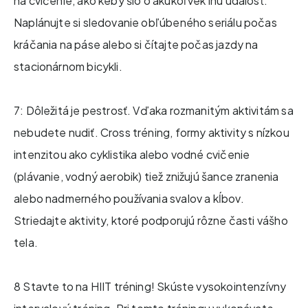
na cvičenie, ako keby šlo o akúkoľvek inú udalosť.
Naplánujte si sledovanie obľúbeného seriálu počas
kráčania na páse alebo si čítajte počas jazdy na
stacionárnom bicykli.
7: Dôležitá je pestrosť. Vďaka rozmanitým aktivitám sa
nebudete nudiť. Cross tréning, formy aktivity s nízkou
intenzitou ako cyklistika alebo vodné cvičenie
(plávanie, vodný aerobik) tiež znižujú šance zranenia
alebo nadmerného používania svalov a kĺbov.
Striedajte aktivity, ktoré podporujú rôzne časti vášho
tela.
8 Stavte to na HIIT tréning! Skúste vysokointenzívny