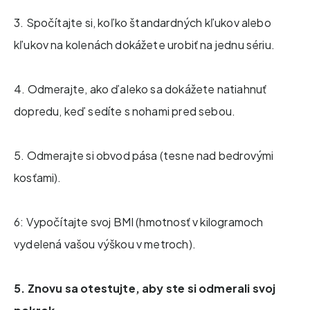
3. Spočítajte si, koľko štandardných kľukov alebo
kľukov na kolenách dokážete urobiť na jednu sériu.
4. Odmerajte, ako ďaleko sa dokážete natiahnuť
dopredu, keď sedíte s nohami pred sebou.
5. Odmerajte si obvod pása (tesne nad bedrovými
kosťami).
6: Vypočítajte svoj BMI (hmotnosť v kilogramoch
vydelená vašou výškou v metroch).
5. Znovu sa otestujte, aby ste si odmerali svoj