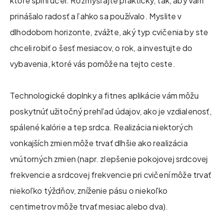
ktoré splní účel. Rozmýšľajte prakticky, tak, aby vám
prinášalo radosť a ľahko sa používalo. Myslite v
dlhodobom horizonte, zvážte, aký typ cvičenia by ste
chceli robiť o šesť mesiacov, o rok, a investujte do
vybavenia, ktoré vás pomôže na tejto ceste.
Technologické doplnky a fitnes aplikácie vám môžu
poskytnúť užitočný prehľad údajov, ako je vzdialenosť,
spálené kalórie a tep srdca. Realizácia niektorých
vonkajších zmien môže trvať dlhšie ako realizácia
vnútorných zmien (napr. zlepšenie pokojovej srdcovej
frekvencie a srdcovej frekvencie pri cvičení môže trvať
niekoľko týždňov, zníženie pásu o niekoľko
centimetrov môže trvať mesiac alebo dva).