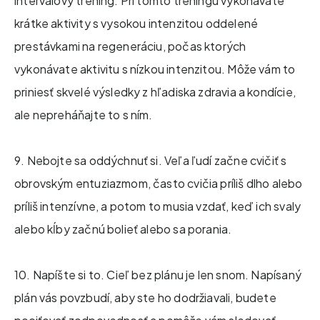
intervalový tréning. Pri tomto tréningu vykonávate
krátke aktivity s vysokou intenzitou oddelené
prestávkami na regeneráciu, počas ktorých
vykonávate aktivitu s nízkou intenzitou. Môže vám to
priniesť skvelé výsledky z hľadiska zdravia a kondície,
ale nepreháňajte to s ním.
9. Nebojte sa oddýchnuť si. Veľa ľudí začne cvičiť s
obrovským entuziazmom, často cvičia príliš dlho alebo
príliš intenzívne, a potom to musia vzdať, keď ich svaly
alebo kĺby začnú bolieť alebo sa porania.
10. Napíšte si to. Cieľ bez plánu je len snom. Napísaný
plán vás povzbudí, aby ste ho dodržiavali, budete