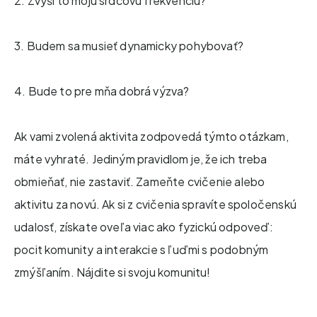
2. Zvýši to moju srdcovú frekvenciu?
3. Budem sa musieť dynamicky pohybovať?
4. Bude to pre mňa dobrá výzva?
Ak vami zvolená aktivita zodpovedá týmto otázkam,
máte vyhraté. Jediným pravidlom je, že ich treba
obmieňať, nie zastaviť. Zameňte cvičenie alebo
aktivitu za novú. Ak si z cvičenia spravíte spoločenskú
udalosť, získate oveľa viac ako fyzickú odpoveď:
pocit komunity a interakcie s ľuďmi s podobným
zmýšľaním. Nájdite si svoju komunitu!