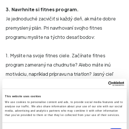
3. Navrhnite si fitnes program.
Je jednoduché zacvičiť si každý deň, ak máte dobre
premyslený plán. Pri navrhovaní svojho fitnes
programu myslite na týchto desať bodov:
1. Myslite na svoje fitnes ciele. Začínate fitnes
program zameraný na chudnutie? Alebo máte inú
motiváciu, napríklad prípravu na triatlon? Jasný cieľ
vám pomôže udržať si motiváciu.
This website uses cookies
2. Vytvorte rovnováhu. Svetová zdravotnícka
We use cookies to personalise content and ads, to provide social media features and to
analyse our traffic. We also share information about your use of our site with our social
organizácia (WHO) odporúča pre väčšinu zdravých
media, advertising and analytics partners who may combine it with other information
that you’ve provided to them or that they’ve collected from your use of their services.
dospelých ľudí minimálne 150 minút miernej aeróbnej
Consent