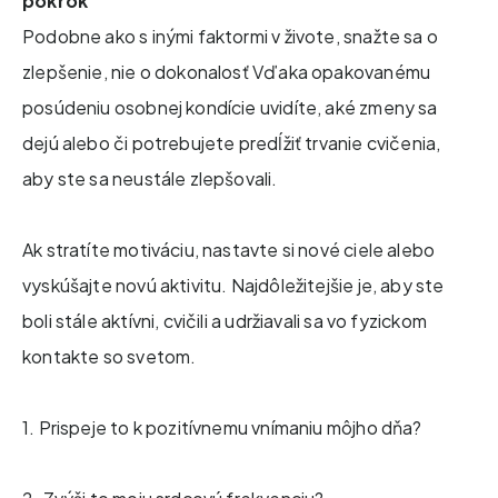
pokrok
Podobne ako s inými faktormi v živote, snažte sa o
zlepšenie, nie o dokonalosť Vďaka opakovanému
posúdeniu osobnej kondície uvidíte, aké zmeny sa
dejú alebo či potrebujete predĺžiť trvanie cvičenia,
aby ste sa neustále zlepšovali.
Ak stratíte motiváciu, nastavte si nové ciele alebo
vyskúšajte novú aktivitu. Najdôležitejšie je, aby ste
boli stále aktívni, cvičili a udržiavali sa vo fyzickom
kontakte so svetom.
1. Prispeje to k pozitívnemu vnímaniu môjho dňa?