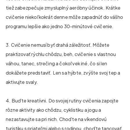
tiež zabezpečuje zmysluplný aeróbny účinok. Krátke
cvičenie niekoľkokrát denne môže zapadnúť do vášho
programu lepšie ako jedno 30-minútové cvičenie.
3. Cvičenie nemusí byť drahá záležitosť. Môžete
praktizovať rýchlu chôdzu, beh, cvičenie s vlastnou
váhou, tanec, strečing a čokoľvek iné, čo si len
dokážete predstaviť. Len sa hýbte, zvýšte svoj tep a
aktivujte svaly.
4. Buďte kreatívni. Do svojej rutiny cvičenia zapojte
rôzne aktivity ako chôdzu, cyklistiku a jogu a
nezastavujte sa pri nich. Choďte na víkendovú
turistiku s priateľmi alebo s rodinou, choďte tancovať,