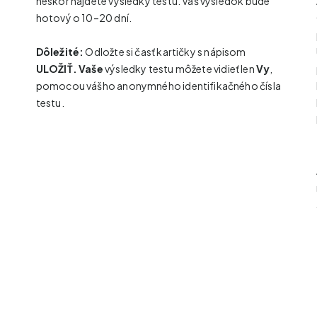
neskôr nájdete výsledky testu. Váš výsledok bude
hotový o 10–20 dní.
Dôležité:
Odložte si časť kartičky s nápisom
ULOŽIŤ.
Vaše
výsledky testu môžete vidieť len
Vy
,
pomocou vášho anonymného identifikačného čísla
testu.