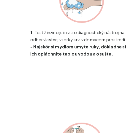
1.
Test Zinzino je in vitro diagnostický nástroj na
odber vlastnej vzorky krvi v domácom prostredí.
- Najskôr si mydlom umyte ruky, dôkladne si
ich opláchnite teplou vodou a osušte.