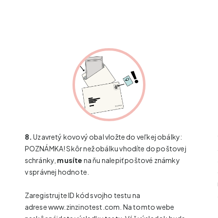
8.
Uzavretý kovový obal vložte do veľkej obálky:
POZNÁMKA! Skôr než obálku vhodíte do poštovej
schránky,
musíte
na ňu nalepiť poštové známky
v správnej hodnote.
a
Zaregistrujte ID kód svojho testu na
adrese
www.zinzinotest.com
. Na tomto webe