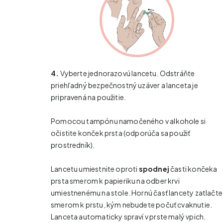
4.
Vyberte jednorazovú lancetu. Odstráňte
priehľadný bezpečnostný uzáver a lanceta je
pripravená na použitie.
Pomocou tampónu namočeného v alkohole si
očistite konček prsta (odporúča sa použiť
prostredník).
Lancetu umiestnite oproti
spodnej
časti končeka
prsta smerom k papieriku na odber krvi
umiestnenému na stole. Hornú časť lancety zatlačte
smerom k prstu, kým nebudete počuť cvaknutie.
Lanceta automaticky spraví v prste malý vpich.