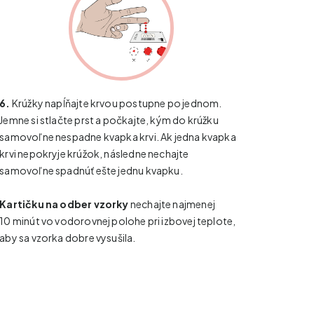
6.
Krúžky napĺňajte krvou postupne po jednom.
Jemne si stlačte prst a počkajte, kým do krúžku
samovoľne nespadne kvapka krvi. Ak jedna kvapka
krvi nepokryje krúžok, následne nechajte
samovoľne spadnúť ešte jednu kvapku.
Kartičku na odber vzorky
nechajte najmenej
10 minút vo vodorovnej polohe pri izbovej teplote,
aby sa vzorka dobre vysušila.