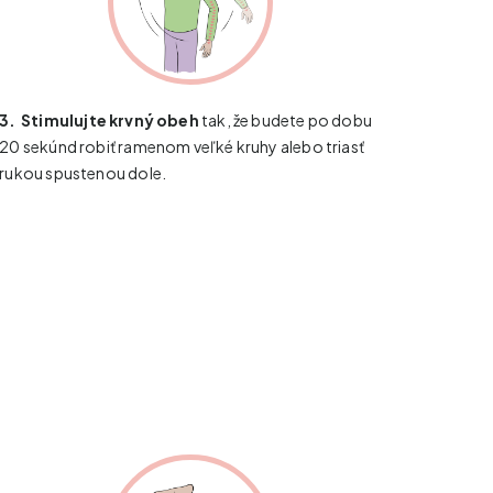
3.
​​​​​​
Stimulujte krvný obeh
tak, že budete po dobu
20 sekúnd robiť ramenom veľké kruhy alebo triasť
rukou spustenou dole.