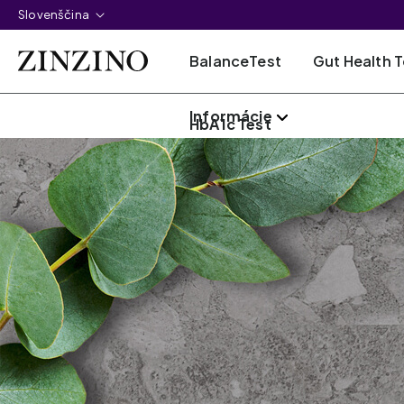
Slovenščina
BalanceTest
Gut Health T
Informácie
HbA1c Test