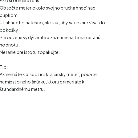
Ako si odmerať pás:
Obtočte meter okolo svojho brucha hneď nad
pupkom.
Utiahnite ho natesno, ale tak, aby sa nezarezával do
pokožky.
Prirodzene vydýchnite a zaznamenajte nameranú
hodnotu.
Meranie pre istotu zopakujte.
Tip:
Ak nemáte k dispozícii krajčírsky meter, použite
namiesto neho šnúrku, ktorú primeriate k
štandardnému metru.