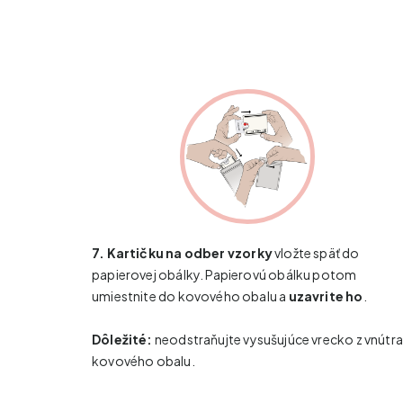
7.
Kartičku na odber vzorky
vložte späť do
papierovej obálky. Papierovú obálku potom
umiestnite do kovového obalu a
uzavrite ho
.
Dôležité:
neodstraňujte vysušujúce vrecko z vnútr
kovového obalu.