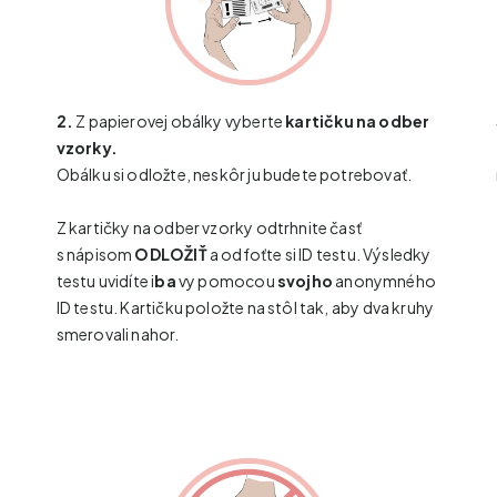
2.
Z papierovej obálky vyberte
kartičku na odber
vzorky.
Obálku si odložte, neskôr ju budete potrebovať.
Z kartičky na odber vzorky odtrhnite časť
s nápisom
ODLOŽIŤ
a odfoťte si ID testu. Výsledky
testu uvidíte i
ba
vy pomocou
svojho
anonymného
ID testu. Kartičku položte na stôl tak, aby dva kruhy
smerovali nahor.