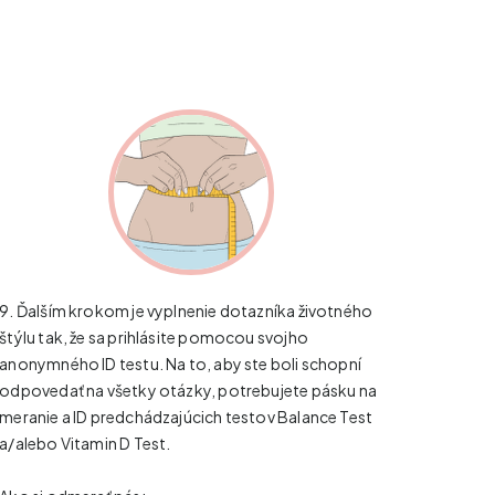
9. Ďalším krokom je vyplnenie dotazníka životného
štýlu tak, že sa prihlásite pomocou svojho
anonymného ID testu. Na to, aby ste boli schopní
odpovedať na všetky otázky, potrebujete pásku na
meranie a ID predchádzajúcich testov Balance Test
a/alebo Vitamin D Test.