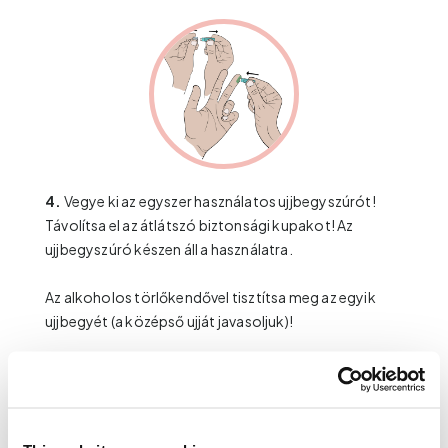
4.
Vegye ki az egyszer használatos ujjbegyszúrót!
Távolítsa el az átlátszó biztonsági kupakot! Az
ujjbegyszúró készen áll a használatra.
Az alkoholos törlőkendővel tisztítsa meg az egyik
ujjbegyét (a középső ujját javasoljuk)!
Helyezze az ujjbegyszúrót az ujjbegye
alsóbb
részéhez úgy, hogy a korábban az asztalra helyezett
mintavételi kártya fölé tartsa! Nyomja az
ujjbegyszúró felső végét az ujja felé, amíg kattanást