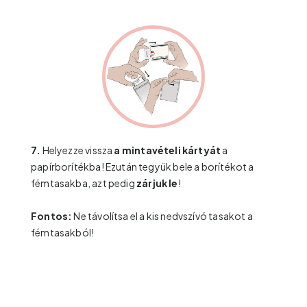
7.
Helyezze vissza
a mintavételi kártyát
a
papírborítékba! Ezután tegyük bele a borítékot a
fémtasakba, azt pedig
zárjuk le
!
Fontos:
Ne távolítsa el a kis nedvszívó tasakot a
fémtasakból!