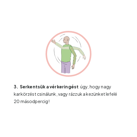
3.
Serkentsük a vérkeringést
úgy, hogy nagy
karkörzést csinálunk, vagy rázzuk a kezünket lefelé
20 másodpercig!