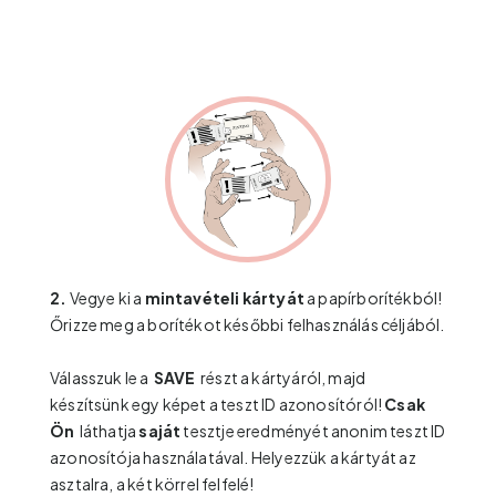
2.
Vegye ki a
mintavételi kártyát
a papírborítékból!
Őrizze meg a borítékot későbbi felhasználás céljából.
Válasszuk le a
SAVE
részt a kártyáról, majd
készítsünk egy képet a teszt ID azonosítóról!
Csak
Ön
láthatja
saját
tesztje eredményét anonim teszt ID
azonosítója használatával. Helyezzük a kártyát az
asztalra, a két körrel felfelé!