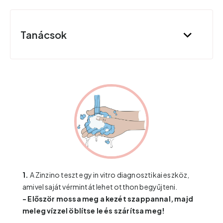
Tanácsok
1.
A Zinzino teszt egy in vitro diagnosztikai eszköz,
amivel saját vérmintát lehet otthon begyűjteni.
- Először mossa meg a kezét szappannal, majd
meleg vízzel öblítse le és szárítsa meg!