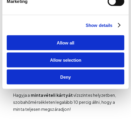
Marketing
Show details
Allow all
6.
Előbb az egyik körbe cseppentsen vért, majd ha
azzal megvan, csak utána térjen át a másikra!
Allow selection
Gyengéden nyomja meg az ujját, és várja ki, amíg egy
vércsepp a körbe cseppen! Ha egy vércsepp nem tölti
Deny
ki a kört, várja ki a következőt cseppet az ujjából!
Hagyja a
mintavételi kártyát
vízszintes helyzetben,
szobahőmérsékleten legalább 10 percig állni, hogy a
minta teljesen megszáradjon!