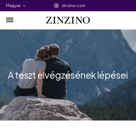
Magyar
zinzino.com
A teszt elvégzésének lépései