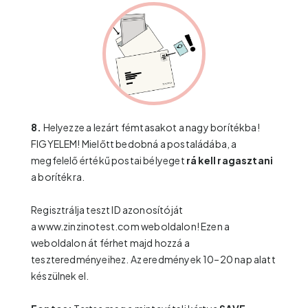
8.
Helyezze a lezárt fémtasakot a nagy borítékba!
FIGYELEM! Mielőtt bedobná a postaládába, a
megfelelő értékű postai bélyeget
rá kell ragasztani
a borítékra.
Regisztrálja teszt ID azonosítóját
a
www.zinzinotest.com
weboldalon! Ezen a
weboldalon át férhet majd hozzá a
teszteredményeihez. Az eredmények 10–20 nap alatt
készülnek el.