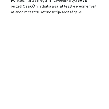
Fontos:
Tartsa meg a mintavételi kártya
SAVE
részét!
Csak Ön
láthatja a
saját
tesztje eredményeit
az anonim teszt ID azonosítója segítségével.