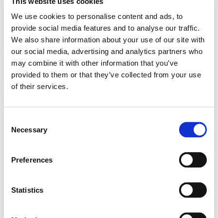
This website uses cookies
nem hall! Az ujjbegyszúró automatikusan egy kis
We use cookies to personalise content and ads, to
szúrást ejt az ujjbegyén.
provide social media features and to analyse our traffic.
We also share information about your use of our site with
our social media, advertising and analytics partners who
may combine it with other information that you’ve
provided to them or that they’ve collected from your use
of their services.
Consent
Necessary
Selection
Preferences
5.
A mintavételi papírt ne érintsük meg ujjal!
Statistics