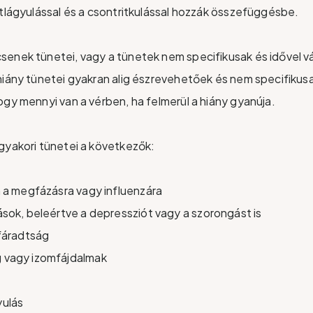
ntlágyulással és a csontritkulással hozzák összefüggésbe.
enek tünetei, vagy a tünetek nem specifikusak és idővel v
hiány tünetei gyakran alig észrevehetőek és nem specifikus
ogy mennyi van a vérben, ha felmerül a hiány gyanúja.
gyakori tünetei a következők:
 a megfázásra vagy influenzára
sok, beleértve a depressziót vagy a szorongást is
fáradtság
vagy izomfájdalmak
yulás