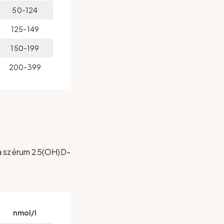
50-124
125-149
150-199
200-399
t a szérum 25(OH)D-
nmol/l