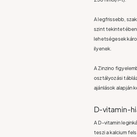
A legfrissebb, sza
szint tekintetében
lehetségesek káros
ilyenek.
A Zinzino figyelem
osztályozási táblá
ajánlások alapján k
D-vitamin-h
A D-vitamin legink
teszi a kalcium fe