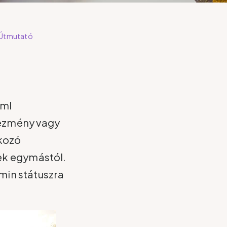
Útmutató
/ml
tézmény vagy
tkozó
ek egymástól.
amin státuszra