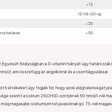
< 12
12-től <20-ig
≥ 20
áros hatások
> 50
 Egyesült Királyságban a D-vitamin hiányát úgy határozzák
mol/l, ami összefügg az angolkórral és a csontlágyulással.
ötti értékeket úgy fogják fel, hogy azok elégtelenséget jel
ge szerint a szérum 25(OH)D-szintjének 50 nmol/l-nél ma
k még magasabb szérumszintet javasolnak (pl. 75-nél magas