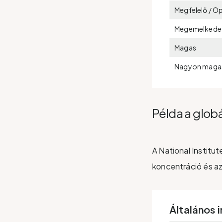
Megfelelő / Op
Megemelkede
Magas
Nagyon maga
Példa a glob
A National Institu
koncentráció és a
Általános 