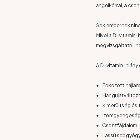
angolkórral, a cso
Sok embernek nincs
Mivel a D-vitamin-
megvizsgáltatni, h
A D-vitamin-hiány 
Fokozott hajlam
Hangulatváltozá
Kimerültség és 
Izomgyengeség 
Csontfájdalom
Lassú sebgyóg