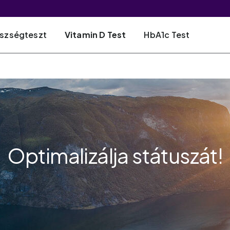
észségteszt
Vitamin D Test
HbA1c Test
Optimalizálja státuszát!