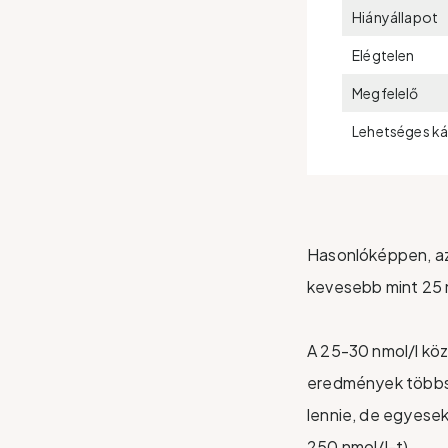
Hiányállapot
Elégtelen
Megfelelő
Lehetséges k
Hasonlóképpen, az
kevesebb mint 25 n
A 25-30 nmol/l köz
eredmények többsé
lennie, de egyese
250 nmol/l-t).