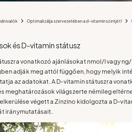
udnivalók
Optimalizálja szervezetében a d-vitamin szintjét!
sok és D-vitamin státusz
átuszra vonatkozó ajánlásokat nmol/l vagy ng
en adják meg attól függően, hogy melyik in
tatja az adatokat. A D-vitamin státuszra vona
és meghatározások világszerte némileg eltérn
 elkerülése végett a Zinzino kidolgozta a D-vit
t iránymutatásait.