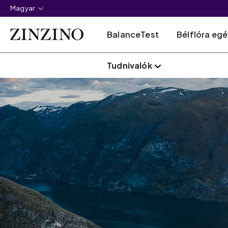
Magyar
BalanceTest
Bélflóra eg
Tudnivalók