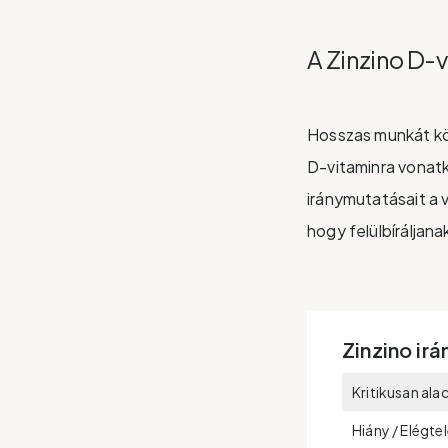
A Zinzino D-
Hosszas munkát kö
D-vitaminra vonatk
iránymutatásait a 
hogy felülbíráljana
Zinzino ir
Kritikusan al
Hiány / Elégte