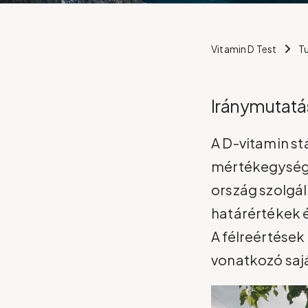
Vitamin D Test
T
Iránymutatá
A D-vitamin st
mértékegységb
ország szolgál
határértékek 
A félreértések
vonatkozó sajá