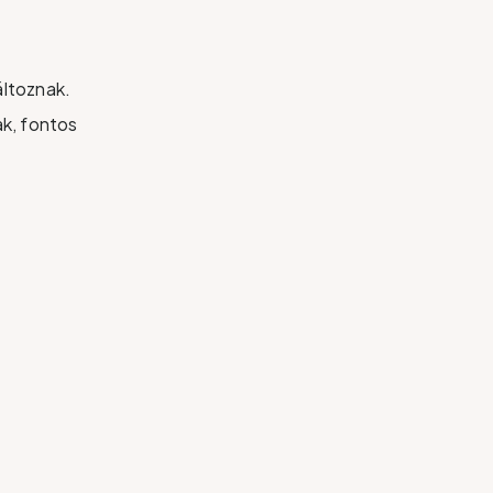
áltoznak.
ak, fontos