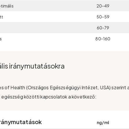
timális
20-49
tt
50-59
60-79
s
80-160
ális iránymutatásokra
tes of Health (Országos Egészségügyi Intézet, USA) szerin
z egészség közötti kapcsolatok a következő:
iránymutatások
ng/ml