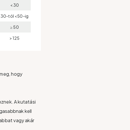
< 30
30-tól <50-ig
≥ 50
> 125
 meg, hogy
eznek. A kutatási
gasabbnak kell
abbat vagy akár