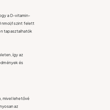
hogy a D-vitamin-
nmol/l szint felett
én tapasztalhatók
leten, így az
eredmények és
, mivel lehetővé
ányosan az