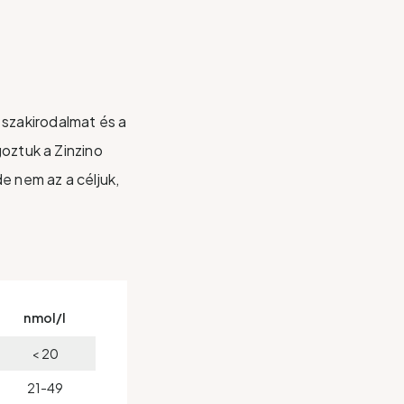
szakirodalmat és a
goztuk a Zinzino
e nem az a céljuk,
nmol/l
< 20
21-49