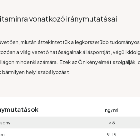
vitaminra vonatkozó iránymutatásai
vetően, miután áttekintettük a legkorszerűbb tudományos 
ozóan a világ vezető hatóságainak álláspontját, végül kidol
világon mindenki számára. Ezek az Ön kényelmét szolgálják, d
k bármilyen helyi szabályozást.
ánymutatások
ng/ml
acsony
< 8
len
9-19