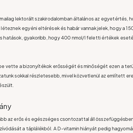
kmailag lektorált szakirodalomban általános az egyetértés, 
 léteznek egyéni eltérések és habár vannak jelek, hogy a 150 
 hatások, gyakoribb, hogy 400 nmol/l feletti értékek eset
be vette a bizonyítékok erősségét és minőségét ezen a terü
zatunk sokkal részletesebb, mivel közvetlenül az említett 
észült.
iány
ább az erős és egészséges csontozattal áll összefüggésben
lszívódását a táplálékból. A D-vitamin hiányát pedig hagyom