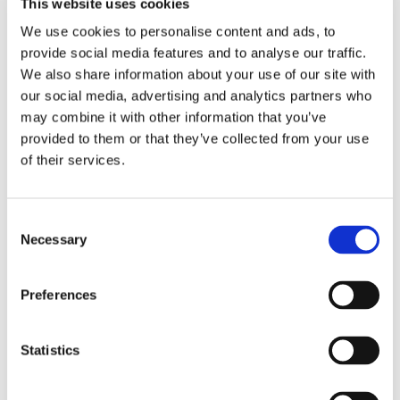
This website uses cookies
fokát, valamint a szervezet minderre adott válaszát.
We use cookies to personalise content and ads, to
Fontos, hogy ezek a markerek dinamikusak, továbbá
provide social media features and to analyse our traffic.
mind a mikrobák aktivitását, mind pedig a szervezet
We also share information about your use of our site with
válaszát tükrözik. Az IPA alacsony szintje a
our social media, advertising and analytics partners who
kulcsfontosságú IPA-termelő fajok hiányára és a
may combine it with other information that you’ve
mikrobák sokféleségének csökkenésére utalhat, míg
provided to them or that they’ve collected from your use
a kinurenin (KYN) emelkedett szintje a stresszel
of their services.
kapcsolatos útvonalak túlzott aktivitására utal.
Consent
A rostokban, polifenolokban és omega-3 zsírsavakban
Necessary
Selection
gazdag étrend segíthet támogatni a triptofán-
anyagcsere kedvező egyensúlyát, ösztönözve a
jótékony indolok termelődését. Ilyen például az IPA,
Preferences
ami a jobb mikrobiális működés és a csökkent
immunstressz jele.
A teszteléssel, majd az
Statistics
életmódbeli vagy étrendi változtatásokat
követő újrateszteléssel nyomon követhetjük a
haladást, illetve számszerűsíthetjük a javulást az