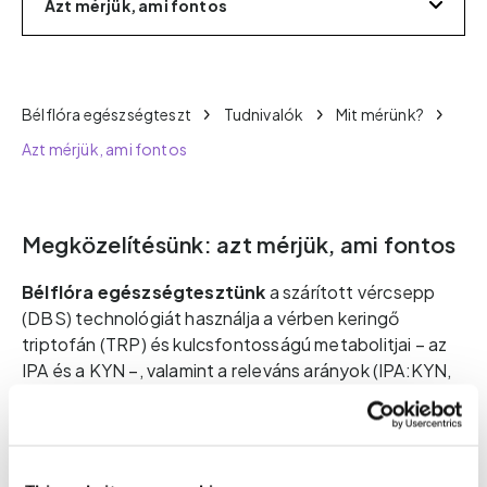
Azt mérjük, ami fontos
Bélflóra egészségteszt
Tudnivalók
Mit mérünk?
Azt mérjük, ami fontos
Megközelítésünk: azt mérjük, ami fontos
Bélflóra egészségtesztünk
a szárított vércsepp
(DBS) technológiát használja a vérben keringő
triptofán (TRP) és kulcsfontosságú metabolitjai – az
IPA és a KYN –, valamint a releváns arányok (IPA:KYN,
IPA:TRP, KYN:TRP) elemzéséhez. Ezek a mérőszámok
lehetővé teszik számunkra, hogy értékeljük a
bélmikrobióta anyagcseréjének teljesítményét, a
triptofán-anyagcsere irányát, a mikrobiális egyensúly