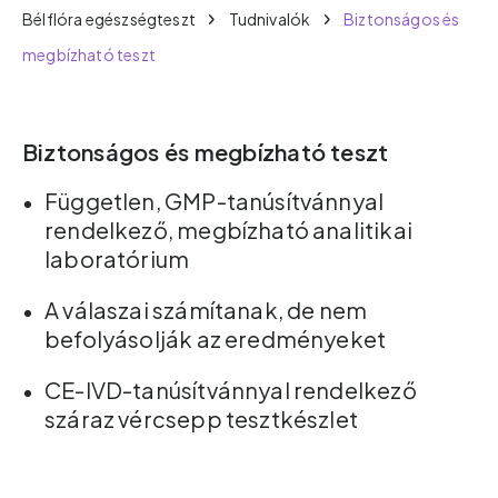
Bélflóra egészségteszt
Tudnivalók
Biztonságos és
megbízható teszt
Biztonságos és megbízható teszt
Független, GMP-tanúsítvánnyal
rendelkező, megbízható analitikai
laboratórium
A válaszai számítanak, de nem
befolyásolják az eredményeket
CE-IVD-tanúsítvánnyal rendelkező
száraz vércsepp tesztkészlet