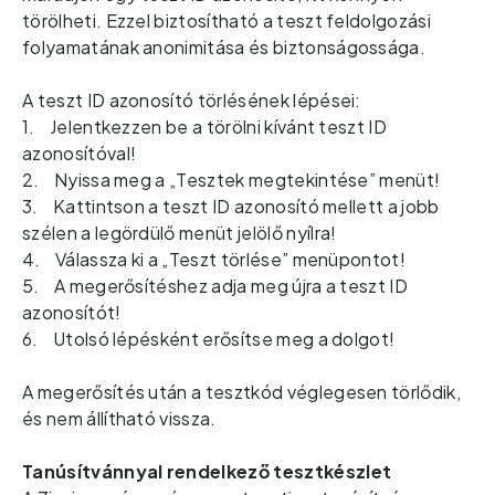
törölheti. Ezzel biztosítható a teszt feldolgozási
folyamatának anonimitása és biztonságossága.
A teszt ID azonosító törlésének lépései:
1. Jelentkezzen be a törölni kívánt teszt ID
azonosítóval!
2. Nyissa meg a „Tesztek megtekintése” menüt!
3. Kattintson a teszt ID azonosító mellett a jobb
szélen a legördülő menüt jelölő nyílra!
4. Válassza ki a „Teszt törlése” menüpontot!
5. A megerősítéshez adja meg újra a teszt ID
azonosítót!
6. Utolsó lépésként erősítse meg a dolgot!
A megerősítés után a tesztkód véglegesen törlődik,
és nem állítható vissza.
Tanúsítvánnyal rendelkező tesztkészlet