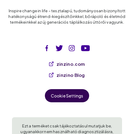
Inspire change in life – tesztalapú, tudományosan bizonyított
hatékonyságú étrend-kiegészítőinkkel, bőrápoló és életmód
termékeinkkel az új generációs táplálkozás úttörői vagyunk.
zinzino.com
zinzino Blog
Cookie Settings
Ezt a terméket csak tájékoztatásul mutatjuk be,
ugyanakkor nem használható diagnosztizálásra,