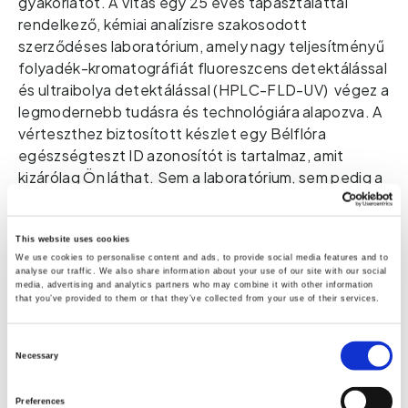
gyakorlatot. A Vitas egy 25 éves tapasztalattal 
rendelkező, kémiai analízisre szakosodott 
szerződéses laboratórium, amely 
nagy teljesítményű
folyadék-kromatográfiát fluoreszcens detektálással
és ultraibolya detektálással (HPLC-FLD-UV)
 végez a 
legmodernebb tudásra és technológiára alapozva. A 
vérteszthez biztosított készlet egy Bélflóra 
egészségteszt ID azonosítót is tartalmaz, amit 
kizárólag Ön láthat. Sem a laboratórium, sem pedig a 
Zinzino nem tudja, hogy ki 
küldte be a tesztet. A 
zinzinotest.com weboldalon láthatók majd az Ön 
teszteredményei, ha beírja 
Bélflóra egészségteszt 
This website uses cookies
We use cookies to personalise content and ads, to provide social media features and to
ID azonosítóját. Ha kitöltötte a kérdőívet, akkor 
az 
analyse our traffic. We also share information about your use of our site with our social
elemzés minden részletét láthatja.
media, advertising and analytics partners who may combine it with other information
that you’ve provided to them or that they’ve collected from your use of their services.
A válaszai számítanak
Consent
Javasoljuk, hogy a kérdésekre a vérteszt
Necessary
Selection
elvégzésekor válaszoljon, így az eredményei azonnal
megtekinthetők lesznek, amint az elemzés
Preferences