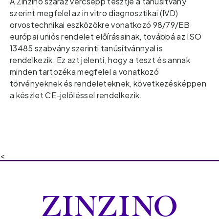
A Zinzino száraz vércsepp tesztje a tanúsítvány 
szerint megfelel az in vitro diagnosztikai (IVD) 
orvostechnikai eszközökre vonatkozó 98/79/EB 
európai uniós rendelet előírásainak
, továbbá az ISO 
13485 szabvány szerinti tanúsítvánnyal is 
rendelkezik. Ez azt jelenti, 
hogy a teszt és annak 
minden tartozéka megfelel a vonatkozó 
törvényeknek és rendeleteknek, következésképpen 
a készlet CE-jelöléssel rendelkezik.  
<