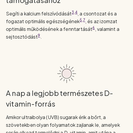
támogatásához
3,4
Segíti a kalcium felszívódását
, a csontozat és a
5,7
fogazat optimális egészségének
, és az izomzat
6
optimális működésének a fenntartását
, valamint a
9
sejtosztódást
.
A nap a legjobb természetes D-
vitamin-forrás
Amikor ultraibolya (UVB) sugarak érik a bőrt, a
szövetekben olyan folyamatok zajlanak le, amelyek
során elkezd termelődni a D-vitamin, amit utána a