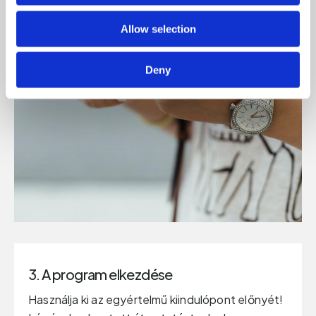
Allow selection
Deny
3. A program elkezdése
Használja ki az egyértelmű kiindulópont előnyét!