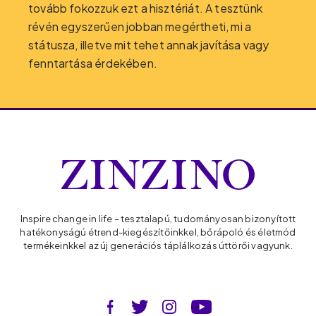
tovább fokozzuk ezt a hisztériát. A tesztünk
révén egyszerűen jobban megértheti, mi a
státusza, illetve mit tehet annak javítása vagy
fenntartása érdekében.
Inspire change in life – tesztalapú, tudományosan bizonyított
hatékonyságú étrend-kiegészítőinkkel, bőrápoló és életmód
termékeinkkel az új generációs táplálkozás úttörői vagyunk.