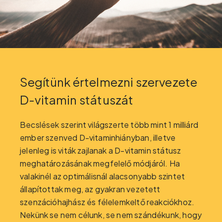
Segítünk értelmezni szervezete
D-vitamin státuszát
Becslések szerint világszerte több mint 1 milliárd
ember szenved D-vitaminhiányban, illetve
jelenleg is viták zajlanak a D-vitamin státusz
meghatározásának megfelelő módjáról. Ha
valakinél az optimálisnál alacsonyabb szintet
állapítottak meg, az gyakran vezetett
szenzációhajhász és félelemkeltő reakciókhoz.
Nekünk se nem célunk, se nem szándékunk, hogy