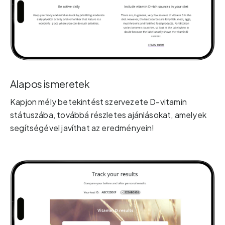
Alapos ismeretek
Kapjon mély betekintést szervezete D-vitamin
státuszába, továbbá részletes ajánlásokat, amelyek
segítségével javíthat az eredményein!