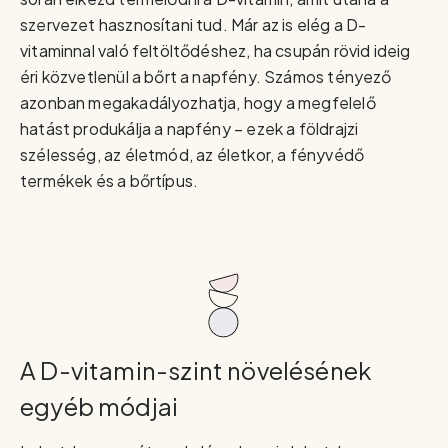
szervezet hasznosítani tud. Már az is elég a D-
vitaminnal való feltöltődéshez, ha csupán rövid ideig
éri közvetlenül a bőrt a napfény. Számos tényező
azonban megakadályozhatja, hogy a megfelelő
hatást produkálja a napfény – ezek a földrajzi
szélesség, az életmód, az életkor, a fényvédő
termékek és a bőrtípus.
A D-vitamin-szint növelésének
egyéb módjai