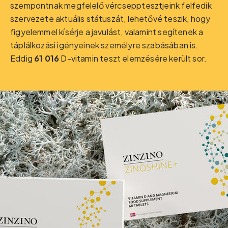
szempontnak megfelelő vércsepptesztjeink felfedik
szervezete aktuális státuszát, lehetővé teszik, hogy
figyelemmel kísérje a javulást, valamint segítenek a
táplálkozási igényeinek személyre szabásában is.
Eddig
61 016
D-vitamin teszt elemzésére került sor.