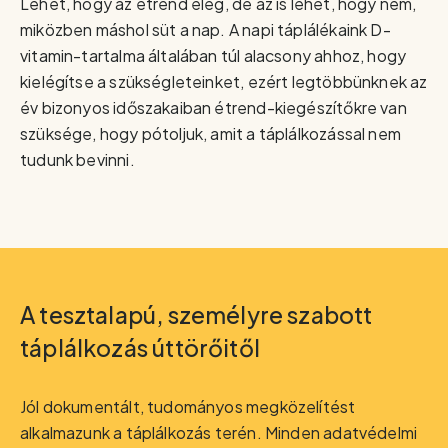
Lehet, hogy az étrend elég, de az is lehet, hogy nem,
miközben máshol süt a nap. A napi táplálékaink D-
vitamin-tartalma általában túl alacsony ahhoz, hogy
kielégítse a szükségleteinket, ezért legtöbbünknek az
év bizonyos időszakaiban étrend-kiegészítőkre van
szüksége, hogy pótoljuk, amit a táplálkozással nem
tudunk bevinni.
A tesztalapú, személyre szabott
táplálkozás úttörőitől
Jól dokumentált, tudományos megközelítést
alkalmazunk a táplálkozás terén. Minden adatvédelmi