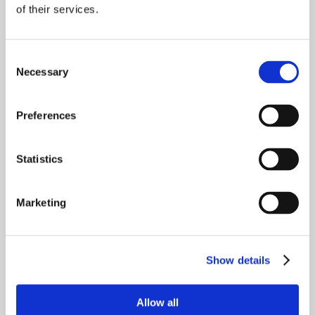
of their services.
Consent
Necessary
Selection
Preferences
2. A teszt regisztrálása
Regisztrálja a tesztjét! Ehhez írja be
Statistics
tesztazonosítóját, majd töltse ki az űrlapot!
Minden adatot névtelenül kezelünk.
Marketing
OK
Show details
Allow all