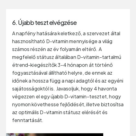
6. Újabb teszt elvégzése
A napfény hatására keletkező, a szervezet által
hasznosítható D-vitamin mennyisége a világ
számos részén az év folyamán eltérő. A
megfelelő státusz általában D-vitamin-tartalmú
étrend-kiegészítők 3-4 hónapon át történő
fogyasztásával állítható helyre, de ennek az
időnek a hossza függ a napi adagtól és az egyéni
sajátosságoktól is. Javasoljuk, hogy 4 havonta
végezzen el egy újabb D-vitamin-tesztet, hogy
nyomon követhesse fejlődését, illetve biztosítsa
az optimális D-vitamin státusz elérését és
fenntartását.