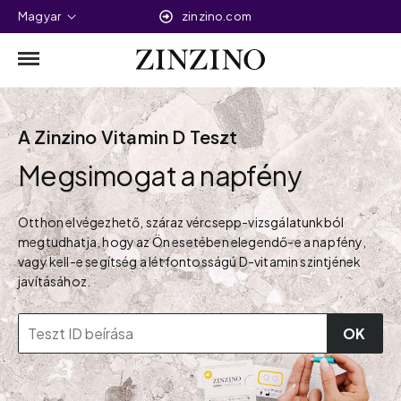
Magyar
zinzino.com
A Zinzino Vitamin D Teszt
Megsimogat a napfény
Otthon elvégezhető, száraz vércsepp-vizsgálatunkból
megtudhatja, hogy az Ön esetében elegendő-e a napfény,
vagy kell-e segítség a létfontosságú D-vitamin szintjének
javításához.
OK