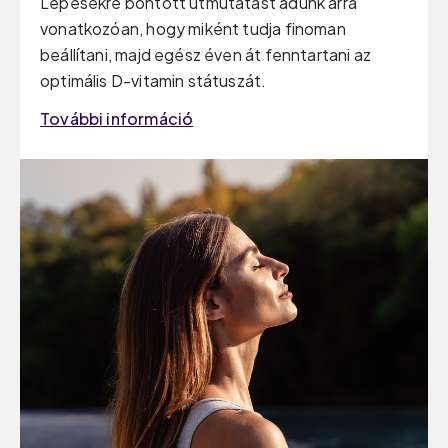
Lépésekre bontott útmutatást adunk arra
vonatkozóan, hogy miként tudja finoman
beállítani, majd egész éven át fenntartani az
optimális D-vitamin státuszát.
További információ