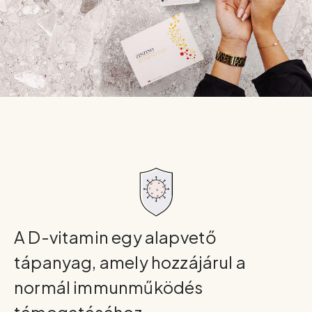
A D-vitamin egy alapvető
tápanyag, amely hozzájárul a
normál immunműködés