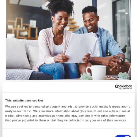
A Zinzino BalanceTest az ún. száraz vércsepp (DBS)
This website uses cookies
We use cookies to personalise content and ads, to provide social media features and to
tesztelési módszerrel méri az ujjhegyből nyert
analyse our traffic. We also share information about your use of our site with our social
media, advertising and analytics partners who may combine it with other information
kapilláris vér zsírsavszintjét. A mintavétel időpontjában
that you’ve provided to them or that they’ve collected from your use of their services.
kapott értékek arra engednek következtetni, hogy
Consent