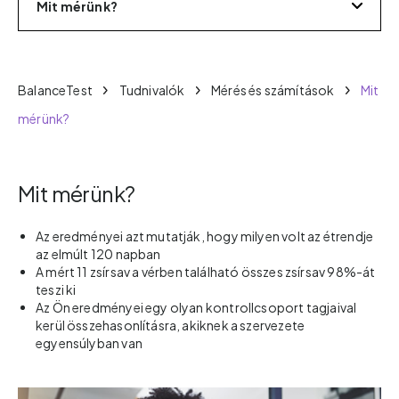
Mit mérünk?
BalanceTest
Tudnivalók
Mérés és számítások
Mit
mérünk?
Mit mérünk?
Az eredményei azt mutatják, hogy milyen volt az étrendje
az elmúlt 120 napban
A mért 11 zsírsav a vérben található összes zsírsav 98%-át
teszi ki
Az Ön eredményei egy olyan kontrollcsoport tagjaival
kerül összehasonlításra, akiknek a szervezete
egyensúlyban van