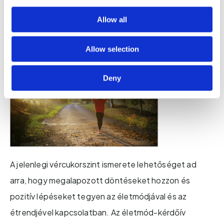
kialakulásának kockázatáról, amely világszerte egyre
Allow all
nagyobb egészségügyi problémát jelent.
Allow selection
Deny
A jelenlegi vércukorszint ismerete lehetőséget ad
arra, hogy megalapozott döntéseket hozzon és
pozitív lépéseket tegyen az életmódjával és az
étrendjével kapcsolatban. Az életmód-kérdőív