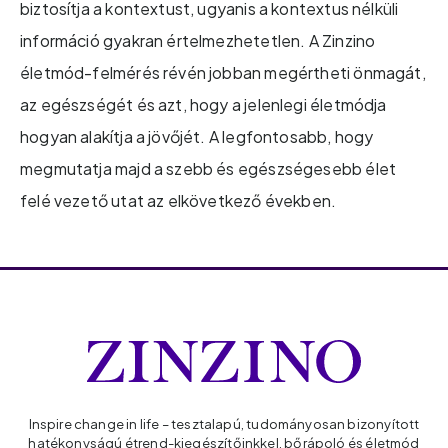
biztosítja a kontextust, ugyanis a kontextus nélküli
információ gyakran értelmezhetetlen. A Zinzino
életmód-felmérés révén jobban megértheti önmagát,
az egészségét és azt, hogy a jelenlegi életmódja
hogyan alakítja a jövőjét. A legfontosabb, hogy
megmutatja majd a szebb és egészségesebb élet
felé vezető utat az elkövetkező években.
Inspire change in life – tesztalapú, tudományosan bizonyított
hatékonyságú étrend-kiegészítőinkkel, bőrápoló és életmód