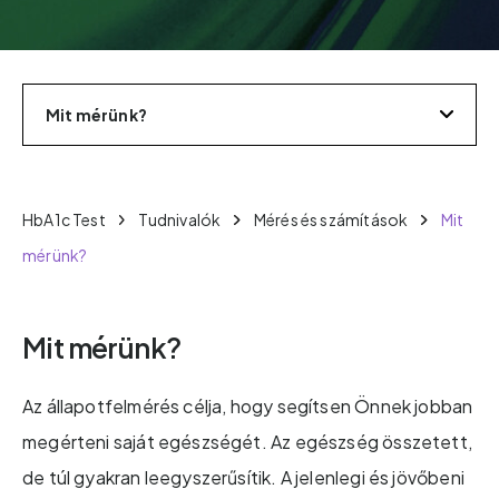
Mit mérünk?
HbA1c Test
Tudnivalók
Mérés és számítások
Mit
mérünk?
Mit mérünk?
Az állapotfelmérés célja, hogy segítsen Önnek jobban
megérteni saját egészségét. Az egészség összetett,
de túl gyakran leegyszerűsítik. A jelenlegi és jövőbeni