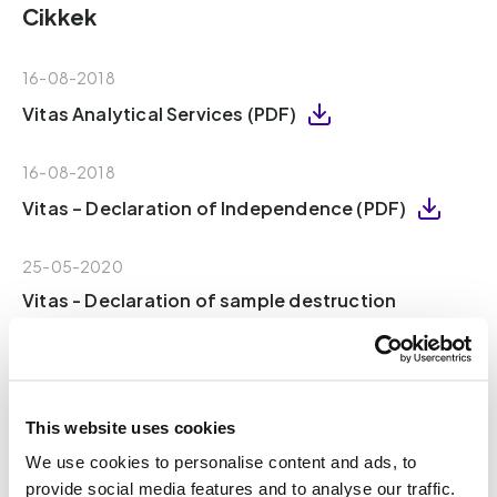
Cikkek
16-08-2018
Vitas Analytical Services (PDF)
16-08-2018
Vitas – Declaration of Independence (PDF)
25-05-2020
Vitas - Declaration of sample destruction
(PDF)
02-06-2020
Certificate Medical Device Conformity (PDF)
This website uses cookies
We use cookies to personalise content and ads, to
30-11-2018
provide social media features and to analyse our traffic.