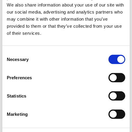
We also share information about your use of our site with
BalanceTest terméklap (PDF)
our social media, advertising and analytics partners who
may combine it with other information that you’ve
08-05-2020
provided to them or that they’ve collected from your use
BalanceOil terméklap (PDF)
of their services.
31-12-2012
Consent
ARTICLE: Saga et al, Relating fatty acid
Necessary
Selection
composition in human fingertip blood to age,
gender, nationality and n-3 supplementation
in the Scandinavian population (PDF)
Preferences
02-06-2022
Statistics
A Tutti Frutti terméklapja (PDF)
Marketing
Videók