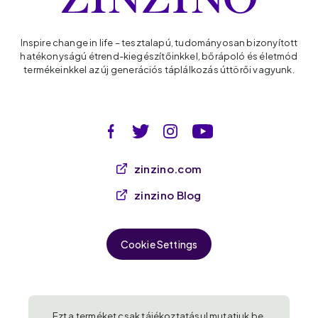
Inspire change in life – tesztalapú, tudományosan bizonyított
hatékonyságú étrend-kiegészítőinkkel, bőrápoló és életmód
termékeinkkel az új generációs táplálkozás úttörői vagyunk.
zinzino.com
zinzino Blog
Cookie Settings
Ezt a terméket csak tájékoztatásul mutatjuk be,