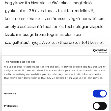
hogy követi a hivatalos előírásoknak megfelelő
gyakorlatot. 25 éves tapasztalattal rendelkező,
kémiai elemzéseket szerződéssel végző laboratórium,
amely a csúcsszintű tudáson és technológián alapuló,
kiváló minőségű kromatográfiás elemzési
szolgáltatást nyújt. A vérteszthez biztosított készlet
egy VitaminD Teszt ID azonosítót is tartalmaz, amit
kizárólag Ön láthat. Sem a laboratórium, sem pedig a
This website uses cookies
Zinzino nem tudja, ki küldte be a tesztet. A
We use cookies to personalise content and ads, to provide social media features and to
analyse our traffic. We also share information about your use of our site with our social
zinzinotest.com weboldalon láthatók majd az Ön
media, advertising and analytics partners who may combine it with other information
that you’ve provided to them or that they’ve collected from your use of their services.
teszteredményei, ha beírja VitaminD Teszt ID
azonosítóját. Ha kitöltötte a kérdőívet, akkor az
Consent
Necessary
Selection
elemzés minden részletét láthatja. Ha nem töltötte ki
a kérdőívet, akkor a D-vitamin státuszát csak nmol/l-
Preferences