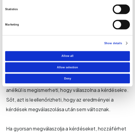
ben látja.
Statistics
A válaszai számítanak
Marketing
A legjobb megoldás az, ha megválaszolja a kérdéseket
is, amikor elvégzi a vértesztet. Így a teszteredménye
Show details
minden részletéhez igen könnyen hozzá tud majd
Allow all
férni, miután elkészült az elemzés.
Allow selection
Deny
Kétségei vannak? Ne aggódjon! D-vitamin státuszát
anélkül is megismerheti, hogy válaszolna a kérdésekre.
Sőt, azt is leellenőrizheti, hogy az eredményei a
kérdések megválaszolása után sem változnak.
Ha gyorsan megválaszolja a kérdéseket, hozzáférhet