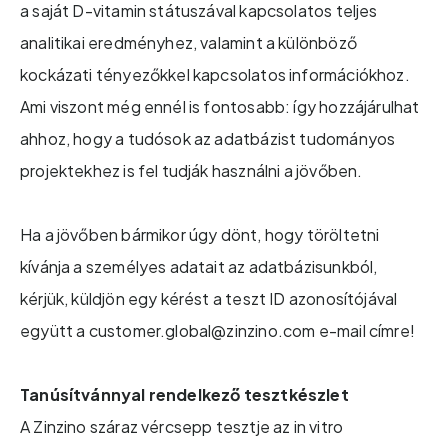
a saját D-vitamin státuszával kapcsolatos teljes
analitikai eredményhez, valamint a különböző
kockázati tényezőkkel kapcsolatos információkhoz.
Ami viszont még ennél is fontosabb: így hozzájárulhat
ahhoz, hogy a tudósok az adatbázist tudományos
projektekhez is fel tudják használni a jövőben.
Ha a jövőben bármikor úgy dönt, hogy töröltetni
kívánja a személyes adatait az adatbázisunkból,
kérjük, küldjön egy kérést a teszt ID azonosítójával
együtt a customer.global@zinzino.com e-mail címre!
Tanúsítvánnyal rendelkező tesztkészlet
A Zinzino száraz vércsepp tesztje az in vitro