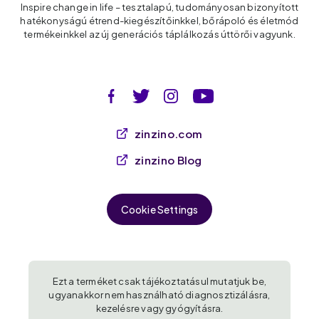
Inspire change in life – tesztalapú, tudományosan bizonyított
hatékonyságú étrend-kiegészítőinkkel, bőrápoló és életmód
termékeinkkel az új generációs táplálkozás úttörői vagyunk.
zinzino.com
zinzino Blog
Cookie Settings
Ezt a terméket csak tájékoztatásul mutatjuk be,
ugyanakkor nem használható diagnosztizálásra,
kezelésre vagy gyógyításra.