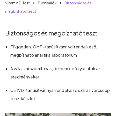
Vitamin D Test
Tudnivalók
Biztonságos és
megbízható teszt
Biztonságos és megbízható teszt
Független, GMP-tanúsítvánnyal rendelkező,
megbízható analitikai laboratórium
A válaszai számítanak, de nem befolyásolják az
eredményeket
CE IVD-tanúsítvánnyal rendelkező száraz vércsepp
tesztkészlet