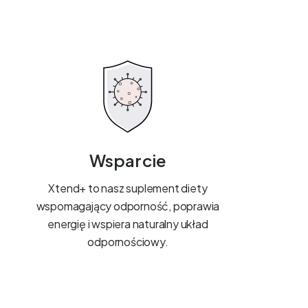
Wsparcie
Xtend+ to nasz suplement diety
wspomagający odporność, poprawia
energię i wspiera naturalny układ
odpornościowy.