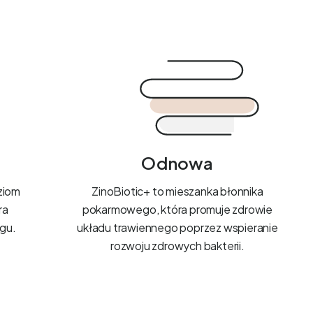
Odnowa
ziom
ZinoBiotic+ to mieszanka błonnika
ra
pokarmowego, która promuje zdrowie
gu.
układu trawiennego poprzez wspieranie
rozwoju zdrowych bakterii.