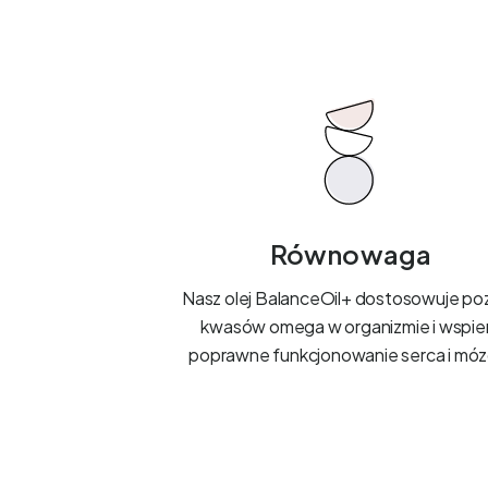
Równowaga
Nasz olej BalanceOil+ dostosowuje po
kwasów omega w organizmie i wspie
poprawne funkcjonowanie serca i móz