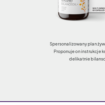
Spersonalizowany plan żyw
Proponuje on instrukcje 
delikatnie bilans