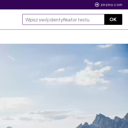
zinzino.com
OK