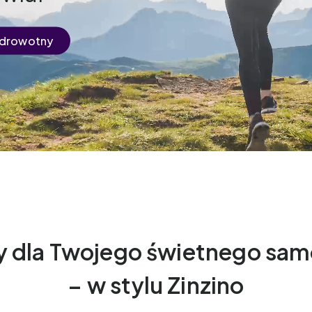
zdrowotny
y dla Twojego świetnego sa
– w stylu Zinzino