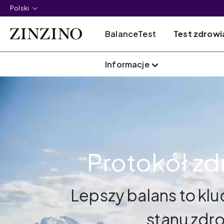
Polski
BalanceTest
Test zdrowia
Informacje
Protokół z
Lepszy balans to kl
stanu zdr