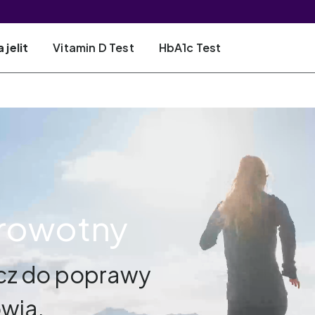
 jelit
Vitamin D Test
HbA1c Test
drowotny
ucz do poprawy
owia.