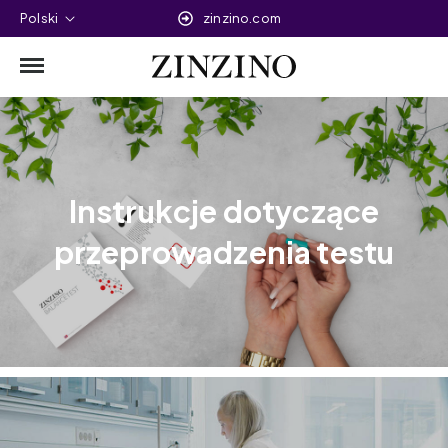
Polski
zinzino.com
Instrukcje dotyczące
przeprowadzenia testu