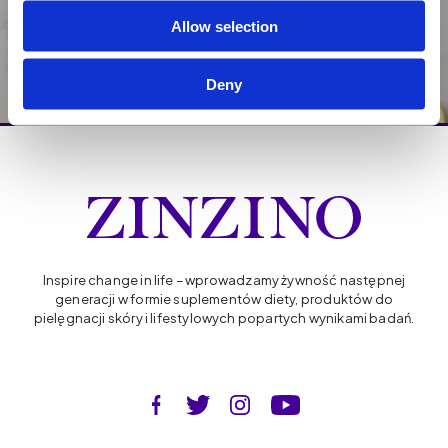
Jak przywrócić balans?
Allow selection
Deny
Inspire change in life – wprowadzamy żywność następnej
generacji w formie suplementów diety, produktów do
pielęgnacji skóry i lifestylowych popartych wynikami badań.