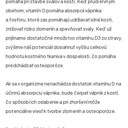
pomáha pri stavbe svalov a kostí. Keď prúdi krvným
obehom, vitamín D pomáha absorpcii vápnika
a fosforu, ktoré zas pomáhajú udržiavať silné kosti,
znižovať riziko zlomenín a spevňovať svaly. Keď už
prijímame dostatočné množstvo vitamínu D3 zo stravy,
zvýšime náš potenciál dosiahnuť vyššiu celkovú
hodnotu kostného tkaniva v dospelosti, čo pomáha
predchádzať osteoporóze.
Ak sa v organizme nenachádza dostatok vitamínu D na
účinnú absorpciu vápnika, bude čerpať vápnik z kostí,
čo spôsobí ich oslabenie a pri zhoršení môže
potenciálne viesť k tvorbe zlomenín a osteoporóze.