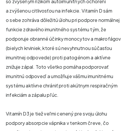
so zvýšeným rizikom autoimunitných ochorení
a zvýšenou citlivosťou na infekcie. Vitamín D sám
o sebe zohráva dôležitú úlohu pri podpore normálnej
funkcie zdravého imunitného systému tým, že
podporuje obranné účinky monocytov a makrofágov
(bielych krviniek, ktoré sú nevyhnutnou súčasťou
imunitnej odpovede) proti patogénom a aktívne
znižuje zápal. Toto všetko pomáha podporovať
imunitnú odpoveď a umožňuje vášmu imunitnému
systému aktívne chrániť proti akútnym respiračným
infekciám a zápalu pľúc.
Vitamín D3 je tiež veľmi cenený pre svoju úlohu
podpory absorpcie vápnika v tenkom čreve, čo