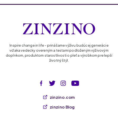
Inspire change in life – prinášame výživu budúcej generácie
vďaka vedecky overeným a testami podloženým výživovým
doplnkom, produktom starostlivosti o pleť a výrobkom pre lepší
životný štýl.
zinzino.com
zinzino Blog