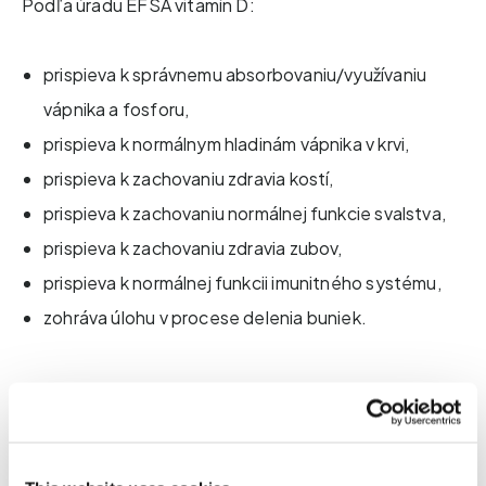
Podľa úradu EFSA vitamín D:
prispieva k správnemu absorbovaniu/využívaniu
vápnika a fosforu,
prispieva k normálnym hladinám vápnika v krvi,
prispieva k zachovaniu zdravia kostí,
prispieva k zachovaniu normálnej funkcie svalstva,
prispieva k zachovaniu zdravia zubov,
prispieva k normálnej funkcii imunitného systému,
zohráva úlohu v procese delenia buniek.
Rizikové faktory