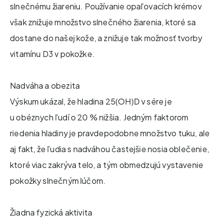
slnečnému žiareniu. Používanie opaľovacích krémov
však znižuje množstvo slnečného žiarenia, ktoré sa
dostane do našej kože, a znižuje tak možnosť tvorby
vitamínu D3 v pokožke.
Nadváha a obezita​
Výskum ukázal, že hladina 25(OH)D v sére je
u obéznych ľudí o 20 % nižšia. Jedným faktorom
riedenia hladiny je pravdepodobne množstvo tuku, ale
aj fakt, že ľudia s nadváhou častejšie nosia oblečenie,
ktoré viac zakrýva telo, a tým obmedzujú vystavenie
pokožky slnečným lúčom.
Žiadna fyzická aktivita