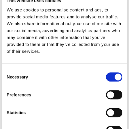
This website uses cookies
Nielen individuálne charakteristiky, ako je farba pleti,
We use cookies to personalise content and ads, to
provide social media features and to analyse our traffic.
telesná hmotnosť a životné podmienky zvyšujú riziko
We also share information about your use of our site with
nedostatku vitamínu D, vplyv majú aj rôzne štádiá
our social media, advertising and analytics partners who
života. Nižšie uvádzame skupiny, v ktorých hrozí vyššie
may combine it with other information that you’ve
provided to them or that they’ve collected from your use
riziko nízkeho stavu vitamínu D.
of their services.
Consent
Necessary
Selection
Preferences
Statistics