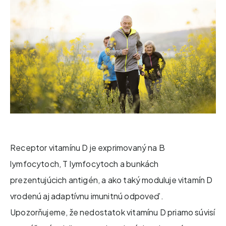
Receptor vitamínu D je exprimovaný na B
lymfocytoch, T lymfocytoch a bunkách
prezentujúcich antigén, a ako taký moduluje vitamín D
vrodenú aj adaptívnu imunitnú odpoveď.
Upozorňujeme, že nedostatok vitamínu D priamo súvisí