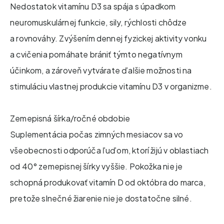
Nedostatok vitamínu D3 sa spája s úpadkom
neuromuskulárnej funkcie, sily, rýchlosti chôdze
a rovnováhy. Zvýšením dennej fyzickej aktivity vonku
a cvičenia pomáhate brániť týmto negatívnym
účinkom, a zároveň vytvárate ďalšie možnosti na
stimuláciu vlastnej produkcie vitamínu D3 v organizme.
Zemepisná šírka/ročné obdobie
Suplementácia počas zimných mesiacov sa vo
všeobecnosti odporúča ľuďom, ktorí žijú v oblastiach
od 40° zemepisnej šírky vyššie. Pokožka nie je
schopná produkovať vitamín D od októbra do marca,
pretože slnečné žiarenie nie je dostatočne silné.