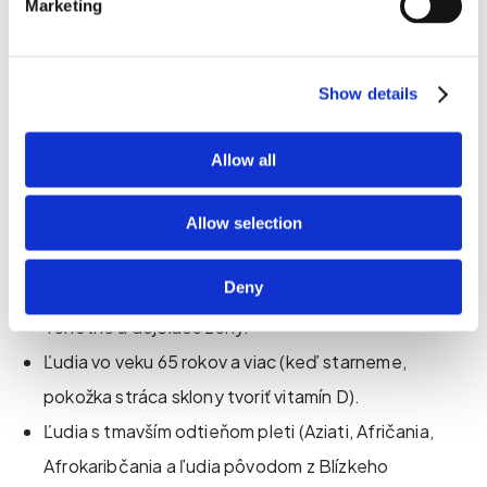
Marketing
Show details
Skupiny ohrozené nedostatkom vitamínu D, ktorým
Allow all
môže prospieť užívanie výživových doplnkov:
Allow selection
Bábätká, malé deti a dospievajúci, ktorí trávia málo
Deny
času vonku.
Tehotné a dojčiace ženy.
Ľudia vo veku 65 rokov a viac (keď starneme,
pokožka stráca sklony tvoriť vitamín D).
Ľudia s tmavším odtieňom pleti (Aziati, Afričania,
Afrokaribčania a ľudia pôvodom z Blízkeho