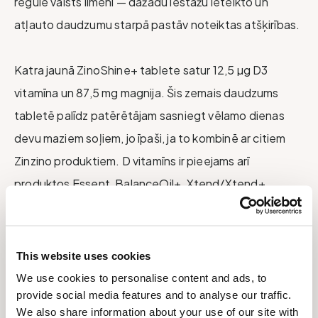
regulē valsts līmenī — dažādu iestāžu ieteikto un
atļauto daudzumu starpā pastāv noteiktas atšķirības.
Katra jaunā ZinoShine+ tablete satur 12,5 µg D3
vitamīna un 87,5 mg magnija. Šis zemais daudzums
tabletē palīdz patērētājam sasniegt vēlamo dienas
devu maziem soļiem, jo īpaši, ja to kombinē ar citiem
Zinzino produktiem. D vitamīns ir pieejams arī
produktos Essent, BalanceOil+, Xtend/Xtend+,
Protect+ un LeanShake.
Kā paaugstināt līmeni, izmantojot ZinoShine+?
This website uses cookies
We use cookies to personalise content and ads, to
provide social media features and to analyse our traffic.
<80 kg: 1–3 tabletes dienā (12,5–37,5 mcg dienā)
We also share information about your use of our site with