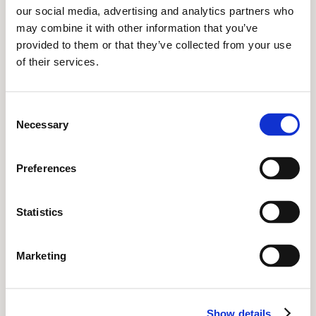
our social media, advertising and analytics partners who
>80 kg: 2–4 tabletes dienā (25–50 mcg dienā)
may combine it with other information that you’ve
provided to them or that they’ve collected from your use
of their services.
Pamatojoties uz savu pašreizējo statusu, lietojiet
Zinoshine+ D vitamīna tabletes saskaņā ar iepriekš
Consent
sniegtajiem ieteikumiem, ja jums ir nepieciešams
Necessary
Selection
paaugstināt uzņemta D vitamīna daudzumu optimāla
līmeņa sasniegšanai.
Preferences
Jo zemāks ir jūsu pašreizējais statuss, jo augstākai
Statistics
jābūt devai, kas atbilst jūsu svara diapazonam.
Marketing
PIEZĪME!
D vitamīna uzņemšana un uzsūkšanās
organismā, ko uzņemat no uztura bagātinātājiem ir
Show details