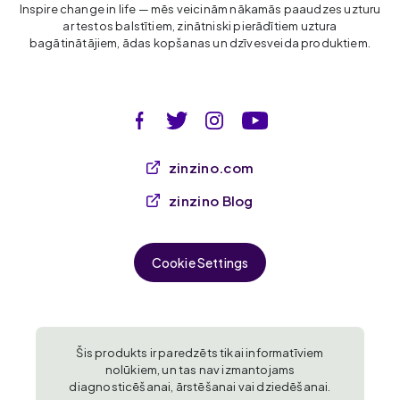
Inspire change in life — mēs veicinām nākamās paaudzes uzturu
ar testos balstītiem, zinātniski pierādītiem uztura
bagātinātājiem, ādas kopšanas un dzīvesveida produktiem.
zinzino.com
zinzino Blog
Cookie Settings
Šis produkts ir paredzēts tikai informatīviem
nolūkiem, un tas nav izmantojams
diagnosticēšanai, ārstēšanai vai dziedēšanai.