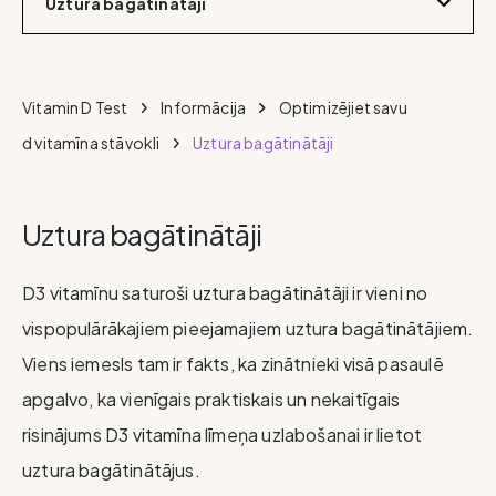
Uztura bagātinātāji
Vitamin D Test
Informācija
Optimizējiet savu
d vitamīna stāvokli
Uztura bagātinātāji
Uztura bagātinātāji
D3 vitamīnu saturoši uztura bagātinātāji ir vieni no
vispopulārākajiem pieejamajiem uztura bagātinātājiem.
Viens iemesls tam ir fakts, ka zinātnieki visā pasaulē
apgalvo, ka vienīgais praktiskais un nekaitīgais
risinājums D3 vitamīna līmeņa uzlabošanai ir lietot
uztura bagātinātājus.