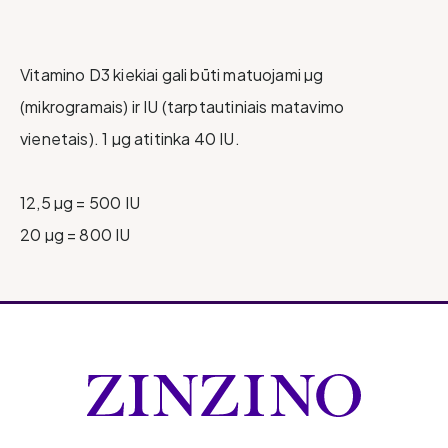
Vitamino D3 kiekiai gali būti matuojami µg
(mikrogramais) ir IU (tarptautiniais matavimo
vienetais). 1 µg atitinka 40 IU.
12,5 µg = 500 IU
20 µg = 800 IU