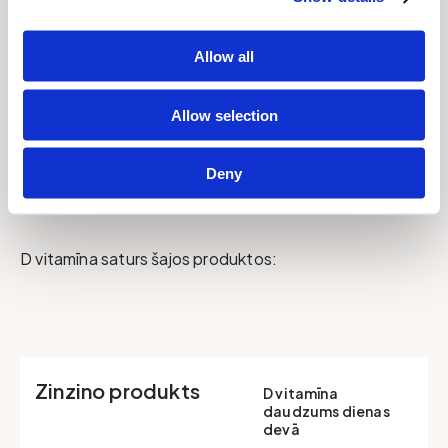
personiska, un jūsu statuss var svārstīties gada laikā.
Tas ir atkarīgs no, piemēram, dažādiem riska
Allow all
faktoriem. Šī iemesla dēļ iesakām veikt testu reizi
120 dienās, lai sekotu līdzi savam D vitamīna līmenim
Allow selection
gada garumā, sasniegtu optimālu tā daudzumu, kā
arī gūtu izpratni par tā uzsūkšanos savā organismā.
Deny
D vitamīna saturs šajos produktos:
Zinzino produkts
D vitamīna
daudzums dienas
devā