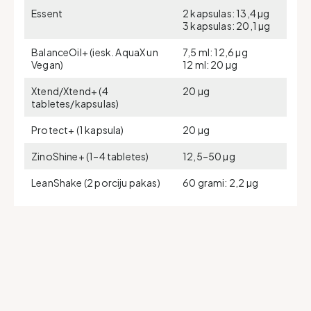
Essent
2 kapsulas: 13,4 µg
3 kapsulas: 20,1 µg
BalanceOil+ (iesk. AquaX un
7,5 ml: 12,6 µg
Vegan)
12 ml: 20 µg
Xtend/Xtend+ (4
20 µg
tabletes/kapsulas)
Protect+ (1 kapsula)
20 µg
ZinoShine+ (1–4 tabletes)
12,5–50 µg
LeanShake (2 porciju pakas)
60 grami: 2,2 µg