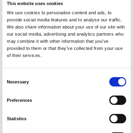
Riska faktori
This website uses cookies
We use cookies to personalise content and ads, to
provide social media features and to analyse our traffic.
Nepietiekama D vitamīna līmeņa risku palielina ne tikai
We also share information about your use of our site with
individuālas iezīmes, piemēram, ādas krāsa, ķermeņa
our social media, advertising and analytics partners who
svars un dzīves apstākļi, bet arī dažādi dzīves posmi.
may combine it with other information that you’ve
provided to them or that they’ve collected from your use
Turpmāk ir sniegta informācija par nozīmīgākajām
of their services.
iedzīvotāju grupām, kam ir zema D vitamīna līmeņa
risks.
Consent
Necessary
Selection
Preferences
Statistics