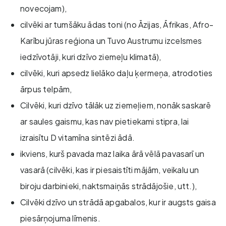
novecojam),
cilvēki ar tumšāku ādas toni (no Āzijas, Āfrikas, Afro-
Karību jūras reģiona un Tuvo Austrumu izcelsmes
iedzīvotāji, kuri dzīvo ziemeļu klimatā),
cilvēki, kuri apsedz lielāko daļu ķermeņa, atrodoties
ārpus telpām,
Cilvēki, kuri dzīvo tālāk uz ziemeļiem, nonāk saskarē
ar saules gaismu, kas nav pietiekami stipra, lai
izraisītu D vitamīna sintēzi ādā.
ikviens, kurš pavada maz laika ārā vēlā pavasarī un
vasarā (cilvēki, kas ir piesaistīti mājām, veikalu un
biroju darbinieki, naktsmaiņās strādājošie, utt.),
Cilvēki dzīvo un strādā apgabalos, kur ir augsts gaisa
piesārņojuma līmenis.