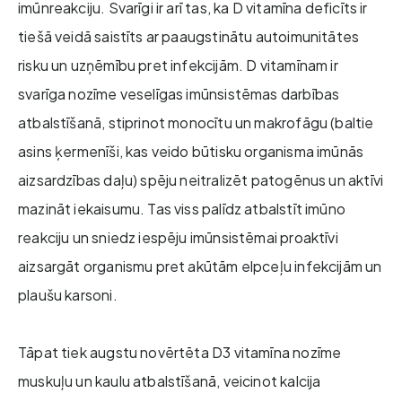
imūnreakciju. Svarīgi ir arī tas, ka D vitamīna deficīts ir
tiešā veidā saistīts ar paaugstinātu autoimunitātes
risku un uzņēmību pret infekcijām. D vitamīnam ir
svarīga nozīme veselīgas imūnsistēmas darbības
atbalstīšanā, stiprinot monocītu un makrofāgu (baltie
asins ķermenīši, kas veido būtisku organisma imūnās
aizsardzības daļu) spēju neitralizēt patogēnus un aktīvi
mazināt iekaisumu. Tas viss palīdz atbalstīt imūno
reakciju un sniedz iespēju imūnsistēmai proaktīvi
aizsargāt organismu pret akūtām elpceļu infekcijām un
plaušu karsoni.
Tāpat tiek augstu novērtēta D3 vitamīna nozīme
muskuļu un kaulu atbalstīšanā, veicinot kalcija