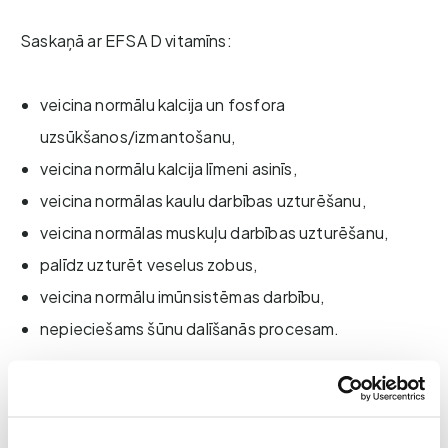
Saskaņā ar EFSA D vitamīns:
veicina normālu kalcija un fosfora
uzsūkšanos/izmantošanu,
veicina normālu kalcija līmeni asinīs,
veicina normālas kaulu darbības uzturēšanu,
veicina normālas muskuļu darbības uzturēšanu,
palīdz uzturēt veselus zobus,
veicina normālu imūnsistēmas darbību,
nepieciešams šūnu dalīšanās procesam.