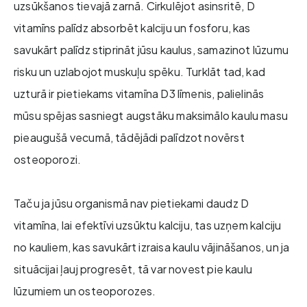
uzsūkšanos tievajā zarnā. Cirkulējot asinsritē, D
vitamīns palīdz absorbēt kalciju un fosforu, kas
savukārt palīdz stiprināt jūsu kaulus, samazinot lūzumu
risku un uzlabojot muskuļu spēku. Turklāt tad, kad
uzturā ir pietiekams vitamīna D3 līmenis, palielinās
mūsu spējas sasniegt augstāku maksimālo kaulu masu
pieaugušā vecumā, tādējādi palīdzot novērst
osteoporozi.
Taču ja jūsu organismā nav pietiekami daudz D
vitamīna, lai efektīvi uzsūktu kalciju, tas uzņem kalciju
no kauliem, kas savukārt izraisa kaulu vājināšanos, un ja
situācijai ļauj progresēt, tā var novest pie kaulu
lūzumiem un osteoporozes.