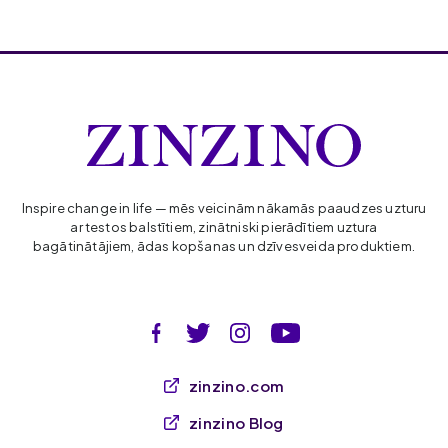
Inspire change in life — mēs veicinām nākamās paaudzes uzturu
ar testos balstītiem, zinātniski pierādītiem uztura
bagātinātājiem, ādas kopšanas un dzīvesveida produktiem.
zinzino.com
zinzino Blog