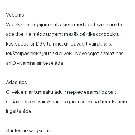
Vecums
Vecāka gadagājuma cilvēkiem mēdz būt samazināta
apetīte, tie mēdz uzņemt mazāk pārtikas produktu,
kas bagāti ar D3 vitamīnu, un pavadīt vairāk laika
iekštelpās nekā jaunāki cilvēki. Novecojot samazinās
arī D vitamīna sintēze ādā.
Ādas tips
Cilvēkiem ar tumšāku ādu ir nepieciešams līdz pat
sešām reizēm vairāk saules gaismas, nekā tiem, kuriem
ir gaiša āda.
Saules aizsargkrēmi