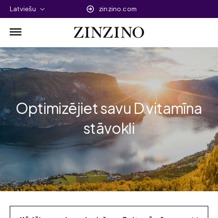
Latviešu
zinzino.com
Optimizējiet savu D vitamīna
stāvokli