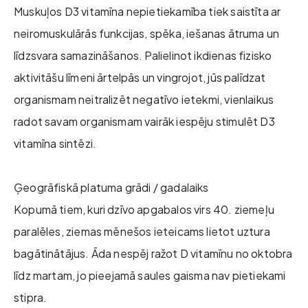
Muskuļos D3 vitamīna nepietiekamība tiek saistīta ar
neiromuskulārās funkcijas, spēka, iešanas ātruma un
līdzsvara samazināšanos. Palielinot ikdienas fizisko
aktivitāšu līmeni ārtelpās un vingrojot, jūs palīdzat
organismam neitralizēt negatīvo ietekmi, vienlaikus
radot savam organismam vairāk iespēju stimulēt D3
vitamīna sintēzi.
Ģeogrāfiskā platuma grādi / gadalaiks
Kopumā tiem, kuri dzīvo apgabalos virs 40. ziemeļu
paralēles, ziemas mēnešos ieteicams lietot uztura
bagātinātājus. Āda nespēj ražot D vitamīnu no oktobra
līdz martam, jo pieejamā saules gaisma nav pietiekami
stipra.