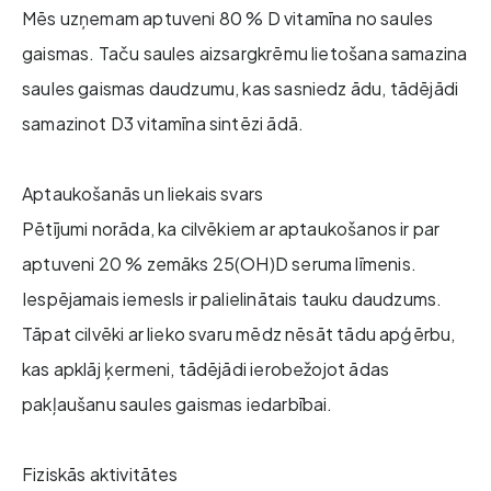
Mēs uzņemam aptuveni 80 % D vitamīna no saules
gaismas. Taču saules aizsargkrēmu lietošana samazina
saules gaismas daudzumu, kas sasniedz ādu, tādējādi
samazinot D3 vitamīna sintēzi ādā.
Aptaukošanās un liekais svars
Pētījumi norāda, ka cilvēkiem ar aptaukošanos ir par
aptuveni 20 % zemāks 25(OH)D seruma līmenis.
Iespējamais iemesls ir palielinātais tauku daudzums.
Tāpat cilvēki ar lieko svaru mēdz nēsāt tādu apģērbu,
kas apklāj ķermeni, tādējādi ierobežojot ādas
pakļaušanu saules gaismas iedarbībai.
Fiziskās aktivitātes