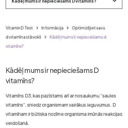
Kādēļ mums ir nepieciešams D vitamīns?
Vitamin D Test
Informācija
Optimizējiet savu
d vitamīna stāvokli
Kādēļ mums ir nepieciešams d
vitamīns?
Kādēļ mums ir nepieciešams D
vitamīns?
Vitamīns D3, kas pazīstams arī ar nosaukumu “saules
vitamīns”, sniedz organismam vairākus ieguvumus. D
vitamīnam ir būtiska nozīme organisma imūnās reakcijas
veidošanā.