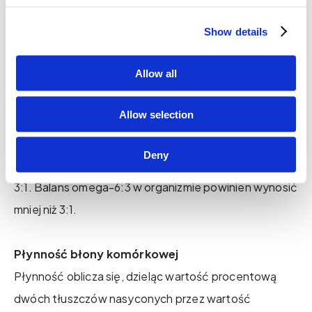
procentowych dwóch morskich kwasów
tłuszczowych Omega-3 EPA i DHA. Idealny poziom
Show details
wynosi co najmniej 8%, a najlepiej, jeśli sięga 10%.
Allow all
Balans Omega-6:3
Allow selection
Balans oblicza się, dzieląc wartość procentową AA
przez wartość procentową EPA (AA/EPA), która jest
Deny
następnie wyrażana jako wartość balansu, na przykład
3:1. Balans omega-6:3 w organizmie powinien wynosić
mniej niż 3:1.
Płynność błony komórkowej
Płynność oblicza się, dzieląc wartość procentową
dwóch tłuszczów nasyconych przez wartość