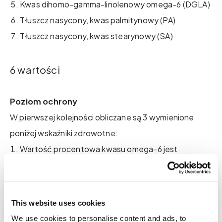
Kwas dihomo-gamma-linolenowy omega-6 (DGLA)
Tłuszcz nasycony, kwas palmitynowy (PA)
Tłuszcz nasycony, kwas stearynowy (SA)
6 wartości
Poziom ochrony
W pierwszej kolejności obliczane są 3 wymienione
poniżej wskaźniki zdrowotne:
Wartość procentowa kwasu omega-6 jest
obliczana w ten sposób: (DGLA+ AA) * 100 /
(DGLA+AA+EPA+DPA+DHA)
Poziom omega-3 to suma wartości EPA+DHA
This website uses cookies
Wartość balansu oblicza się jako wartość Omega-6
We use cookies to personalise content and ads, to