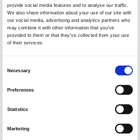
(AA) / Omega-3 (EPA)
provide social media features and to analyse our traffic.
We also share information about your use of our site with
our social media, advertising and analytics partners who
Podczas wykonywania drugiego obliczenia każdemu
may combine it with other information that you’ve
wskaźnikowi przypisywana jest taka sama waga
provided to them or that they’ve collected from your use
of their services.
i wartości pomiędzy 0 a 100. Wynik jest dzielony przez
3 – w ten sposób uzyskuje się wartość poziomu
ochrony, który optymalnie powinien wynosić więcej
Consent
Necessary
Selection
niż 90. Uwaga! Wartości EPA i DHA mają duży wpływ
na wszystkie obliczenia. Jeśli zawartość procentowa
Preferences
EPA i DHA jest niska, nierzadko bardzo niski (lub nawet
zerowy) jest również poziom ochrony.
Statistics
Współczynnik Omega-3
Marketing
Współczynnik Omega-3 to podsumowanie wartości