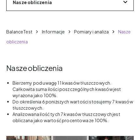
Nasze obliczenia
BalanceTest
Informacje
Pomiary i analiza
Nasze
obliczenia
Nasze obliczenia
Bierzemy pod uwagę 11 kwasów tłuszczowych.
Całkowita suma ilości poszczególnych kwasów jest
wyrażona jako 100%.
Do określenia 6 poniższych wartości stosujemy 7 kwasów
tłuszczowych.
Analizowana ilość tych 7 kwasów tłuszczowych jest
obliczana jako wartość procentowa ze 100%.