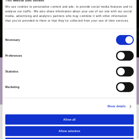
This website uses cookies
We use cookies to personalise content and ads, to provide social media features and to
我们分析的内容
analyse our traffic. We also share information about your use of our site with our social
media, advertising and analytics partners who may combine it with other information
that you’ve provided to them or that they’ve collected from your use of their services.
Consent
安全可靠的测试
Necessary
Selection
Preferences
让测试说话
Statistics
该测试测量 IPA——这是由您的肠道细菌从色氨酸中产生的有益健
康的新陈代谢物。它反映了您的微生物组的功能活动，受您的饮
Marketing
食和生活方式的影响。
Show details
Allow all
如何发挥作用
Allow selection