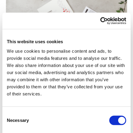
This website uses cookies
We use cookies to personalise content and ads, to
provide social media features and to analyse our traffic.
We also share information about your use of our site with
our social media, advertising and analytics partners who
独立实验室
may combine it with other information that you’ve
provided to them or that they’ve collected from your use
您的检测由 GMP 认证的独立实验室进行分析。Vitas 已
of their services.
通过 GMP 认证，表明其遵循良好生产规范。他们是一家
拥有 25 年经验的化学分析合同实验室，提供基于尖端知
Consent
识和技术的高质量色谱分析。血液检测中包含一个只有您
Necessary
Selection
才能看到的 HbA1c 检测 ID。实验室和 Zinzino 都不知道