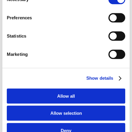
Selection
Preferences
5.
请勿用手指触碰滤纸。
Statistics
Marketing
Show details
Allow all
Allow selection
6.
让血液填满圆圈，每次填满一个圆圈。轻轻挤压您的手
指，让一滴血液自行滴落至圆圈中。如果一滴血液没能填
满圆圈，可立即让手指再滴一滴血液。
Deny