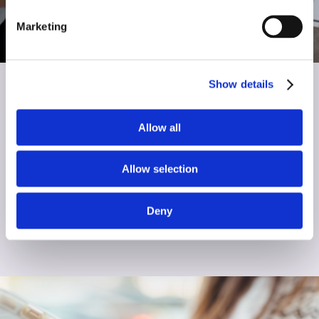
Marketing
Show details
1. 进行检测
Allow all
首先刺一下手指，然后在滤纸上滴几滴血即可。
阅读更多
Allow selection
Deny